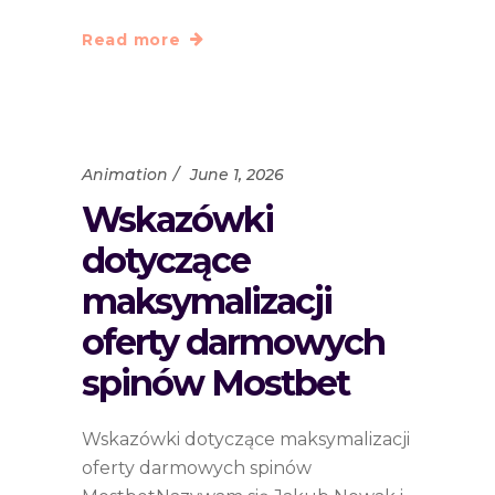
Read more
Animation
June 1, 2026
Wskazówki
dotyczące
maksymalizacji
oferty darmowych
spinów Mostbet
Wskazówki dotyczące maksymalizacji
oferty darmowych spinów