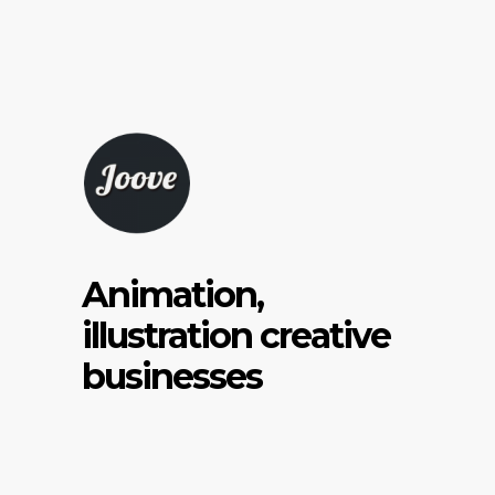
Animation,
illustration creative
businesses