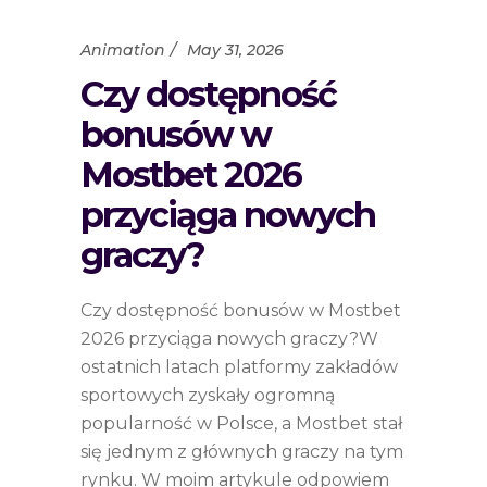
Animation
May 31, 2026
Czy dostępność
bonusów w
Mostbet 2026
przyciąga nowych
graczy?
Czy dostępność bonusów w Mostbet
2026 przyciąga nowych graczy?W
ostatnich latach platformy zakładów
sportowych zyskały ogromną
popularność w Polsce, a Mostbet stał
się jednym z głównych graczy na tym
rynku. W moim artykule odpowiem