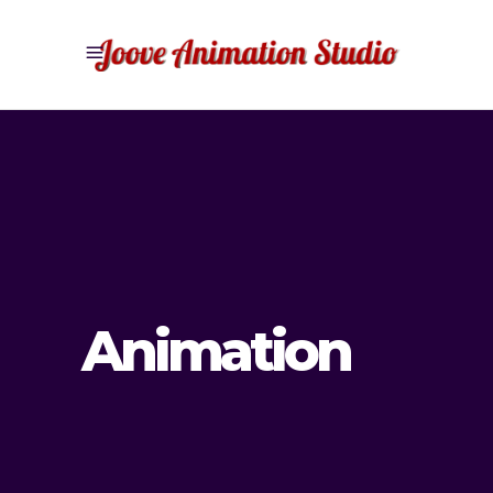
Animation