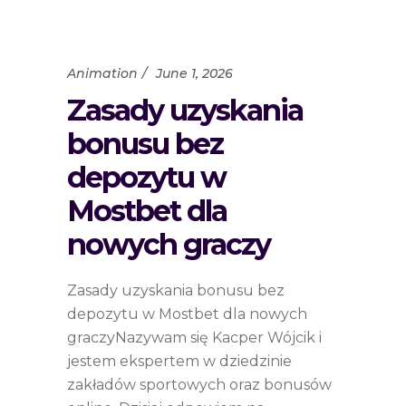
Animation
June 1, 2026
Zasady uzyskania
bonusu bez
depozytu w
Mostbet dla
nowych graczy
Zasady uzyskania bonusu bez
depozytu w Mostbet dla nowych
graczyNazywam się Kacper Wójcik i
jestem ekspertem w dziedzinie
zakładów sportowych oraz bonusów