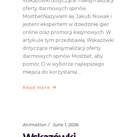
Wskazówki dotyczące maksymalizacji
oferty darmowych spinów
MostbetNazywam się Jakub Nowak i
jestem ekspertem w dziedzinie gier
online oraz promocji kasynowych. W
artykule tym przedstawię Wskazówki
dotyczące maksymalizacji oferty
darmowych spinów Mostbet, aby
pomóc Ci w wyborze najlepszego
miejsca do korzystania
Read more
Animation
June 1, 2026