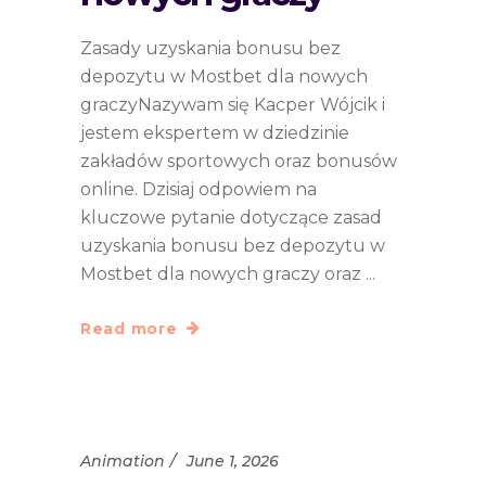
Zasady uzyskania bonusu bez
depozytu w Mostbet dla nowych
graczyNazywam się Kacper Wójcik i
jestem ekspertem w dziedzinie
zakładów sportowych oraz bonusów
online. Dzisiaj odpowiem na
kluczowe pytanie dotyczące zasad
uzyskania bonusu bez depozytu w
Mostbet dla nowych graczy oraz
Read more
Animation
June 1, 2026