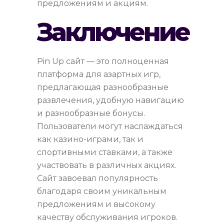
предложениям и акциям.
Заключение
Pin Up сайт — это полноценная
платформа для азартных игр,
предлагающая разнообразные
развлечения, удобную навигацию
и разнообразные бонусы.
Пользователи могут наслаждаться
как казино-играми, так и
спортивными ставками, а также
участвовать в различных акциях.
Сайт завоевал популярность
благодаря своим уникальным
предложениям и высокому
качеству обслуживания игроков.