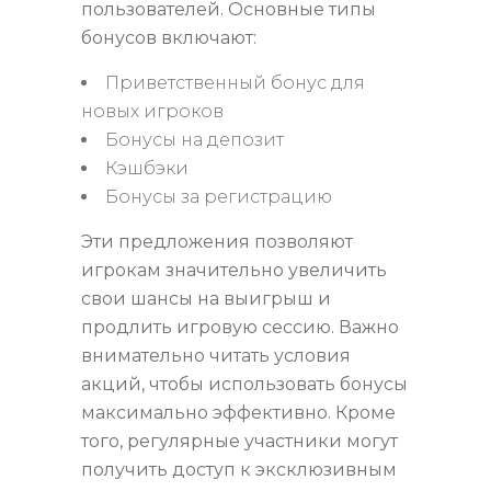
пользователей. Основные типы
бонусов включают:
Приветственный бонус для
новых игроков
Бонусы на депозит
Кэшбэки
Бонусы за регистрацию
Эти предложения позволяют
игрокам значительно увеличить
свои шансы на выигрыш и
продлить игровую сессию. Важно
внимательно читать условия
акций, чтобы использовать бонусы
максимально эффективно. Кроме
того, регулярные участники могут
получить доступ к эксклюзивным