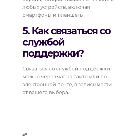
любых устройств, включая
смартфоны и планшеты.
5. Как связаться со
службой
поддержки?
Связаться со службой поддержки
можно через чат на сайте или по
электронной почте, в зависимости
от вашего выбора.