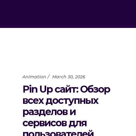
Animation
March 30, 2026
Pin Up сайт: Обзор
всех доступных
разделов и
сервисов для
пользователей