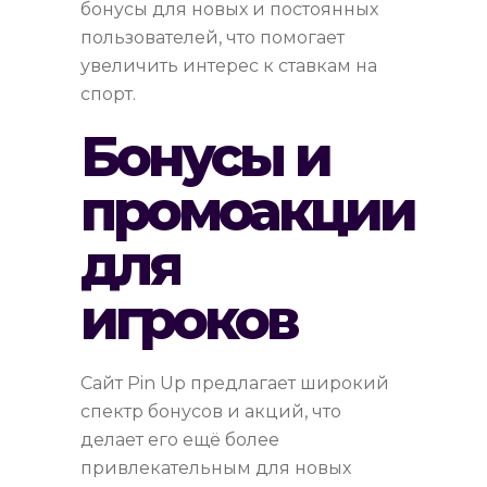
бонусы для новых и постоянных
пользователей, что помогает
увеличить интерес к ставкам на
спорт.
Бонусы и
промоакции
для
игроков
Сайт Pin Up предлагает широкий
спектр бонусов и акций, что
делает его ещё более
привлекательным для новых