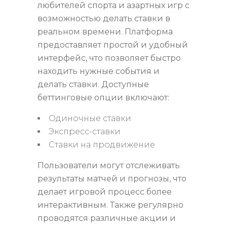
любителей спорта и азартных игр с
возможностью делать ставки в
реальном времени. Платформа
предоставляет простой и удобный
интерфейс, что позволяет быстро
находить нужные события и
делать ставки. Доступные
беттинговые опции включают:
Одиночные ставки
Экспресс-ставки
Ставки на продвижение
Пользователи могут отслеживать
результаты матчей и прогнозы, что
делает игровой процесс более
интерактивным. Также регулярно
проводятся различные акции и