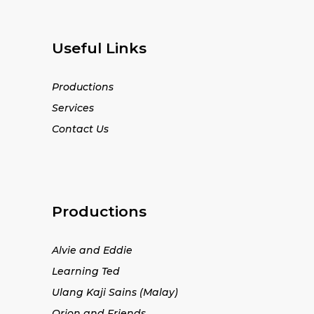
Useful Links
Productions
Services
Contact Us
Productions
Alvie and Eddie
Learning Ted
Ulang Kaji Sains (Malay)
Orion and Friends