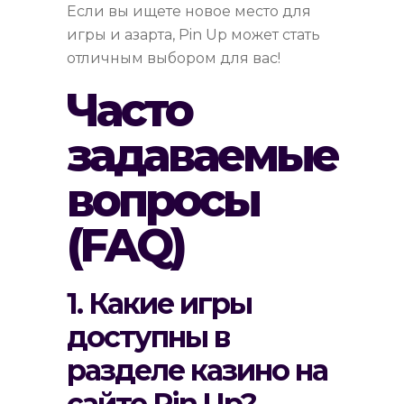
Если вы ищете новое место для
игры и азарта, Pin Up может стать
отличным выбором для вас!
Часто
задаваемые
вопросы
(FAQ)
1. Какие игры
доступны в
разделе казино на
сайте Pin Up?