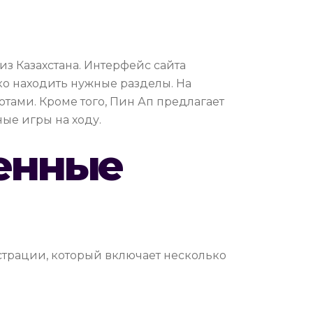
з Казахстана. Интерфейс сайта
ко находить нужные разделы. На
тами. Кроме того, Пин Ап предлагает
ые игры на ходу.
венные
истрации, который включает несколько