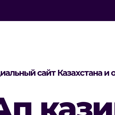
иальный сайт Казахстана и 
Ап кази