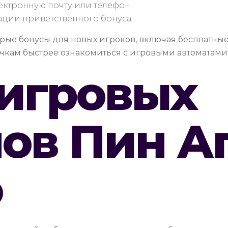
ектронную почту или телефон.
ации приветственного бонуса.
рые бонусы для новых игроков, включая бесплатны
вичкам быстрее ознакомиться с игровыми автоматам
 игровых
ов Пин А
о