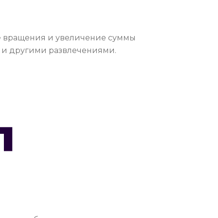
е вращения и увеличение суммы
и и другими развлечениями.
п