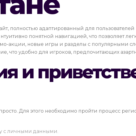
тане
йт, полностью адаптированный для пользователей и
интуитивно понятной навигацией, что позволяет лег
мо-акции, новые игры и разделы с популярными сло
е, что удобно для игроков, предпочитающих азартн
ия и приветст
 просто. Для этого необходимо пройти процесс рег
у с личными данными.