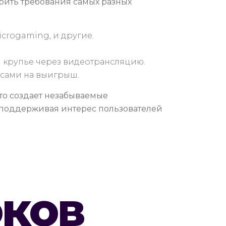
рить требования самых разных
crogaming, и другие.
 крупье через видеотрансляцию.
нсами на выигрыш.
то создает незабываемые
и поддерживая интерес пользователей
оков