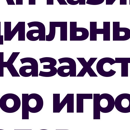
иальн
 Казахс
зор игр