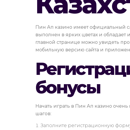
Казахс
Пин Ап казино имеет официальный са
выполнен в ярких цветах и обладает 
главной странице можно увидеть про
мобильную версию сайта и приложени
Регистрац
бонусы
Начать играть в Пин Ап казино очень
шагов:
Заполните регистрационную форм