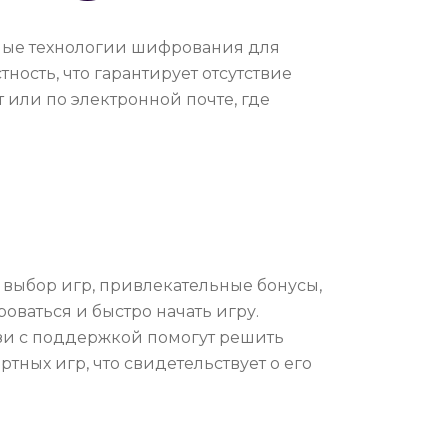
енные технологии шифрования для
ность, что гарантирует отсутствие
 или по электронной почте, где
 выбор игр, привлекательные бонусы,
оваться и быстро начать игру.
зи с поддержкой помогут решить
ных игр, что свидетельствует о его