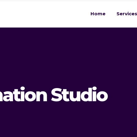
Home
Service
ation Studio