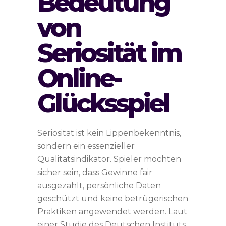
Bedeutung
von
Seriosität im
Online-
Glücksspiel
Seriosität ist kein Lippenbekenntnis,
sondern ein essenzieller
Qualitätsindikator. Spieler möchten
sicher sein, dass Gewinne fair
ausgezahlt, persönliche Daten
geschützt und keine betrügerischen
Praktiken angewendet werden. Laut
einer Studie des Deutschen Instituts