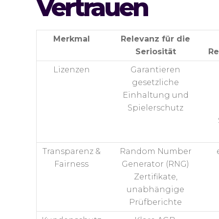
Vertrauen
Merkmal
Relevanz für die
Seriosität
Re
Lizenzen
Garantieren
gesetzliche
Einhaltung und
Spielerschutz
Transparenz &
Random Number
Fairness
Generator (RNG)
Zertifikate,
unabhängige
Prüfberichte