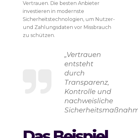
Vertrauen. Die besten Anbieter
investieren in modernste
Sicherheitstechnologien, um Nutzer-
und Zahlungsdaten vor Missbrauch
zu schützen.
„Vertrauen
entsteht
durch
Transparenz,
Kontrolle und
nachweisliche
Sicherheitsmaßnahm
Das Beispiel