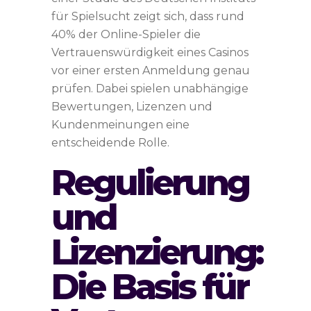
für Spielsucht zeigt sich, dass rund
40% der Online-Spieler die
Vertrauenswürdigkeit eines Casinos
vor einer ersten Anmeldung genau
prüfen. Dabei spielen unabhängige
Bewertungen, Lizenzen und
Kundenmeinungen eine
entscheidende Rolle.
Regulierung
und
Lizenzierung:
Die Basis für