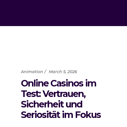
Animation
March 5, 2026
Online Casinos im
Test: Vertrauen,
Sicherheit und
Seriosität im Fokus