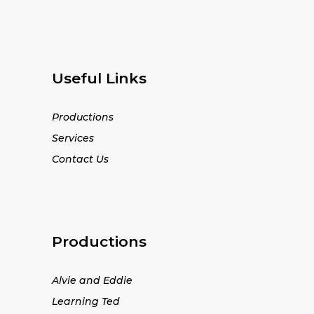
Useful Links
Productions
Services
Contact Us
Productions
Alvie and Eddie
Learning Ted