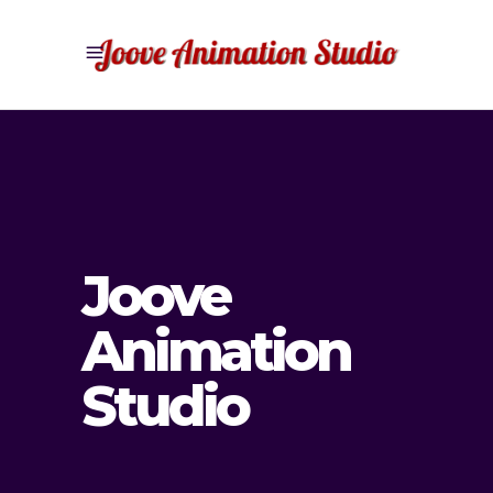
Joove
Animation
Studio