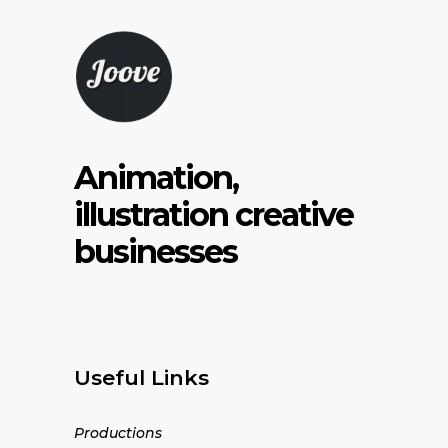
Animation,
illustration creative
businesses
Useful Links
Productions