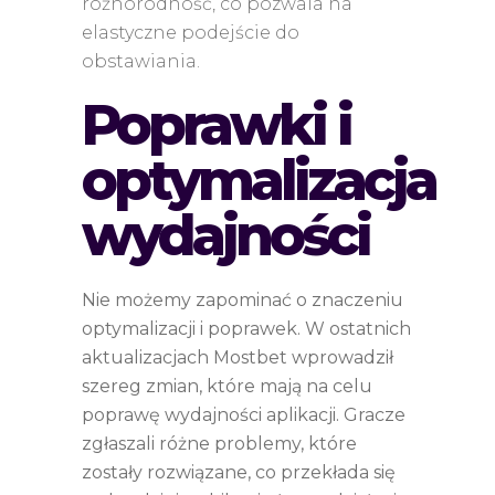
różnorodność, co pozwala na
elastyczne podejście do
obstawiania.
Poprawki i
optymalizacja
wydajności
Nie możemy zapominać o znaczeniu
optymalizacji i poprawek. W ostatnich
aktualizacjach Mostbet wprowadził
szereg zmian, które mają na celu
poprawę wydajności aplikacji. Gracze
zgłaszali różne problemy, które
zostały rozwiązane, co przekłada się