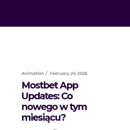
Animation
February 24, 2026
Mostbet App
Updates: Co
nowego w tym
miesiącu?