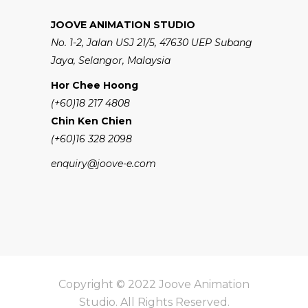
JOOVE ANIMATION STUDIO
No. 1-2, Jalan USJ 21/5, 47630 UEP Subang
Jaya, Selangor, Malaysia
Hor Chee Hoong
(+60)18 217 4808
Chin Ken Chien
(+60)16 328 2098
enquiry@joove-e.com
Copyright © 2022 Joove Animation
Studio. All Rights Reserved.