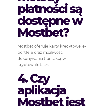
płatności są
dostępne w
Mostbet?
Mostbet oferuje karty kredytowe, e-
portfele oraz możliwość
dokonywania transakcji w
kryptowalutach.
4. Czy
aplikacja
Mostbet jest