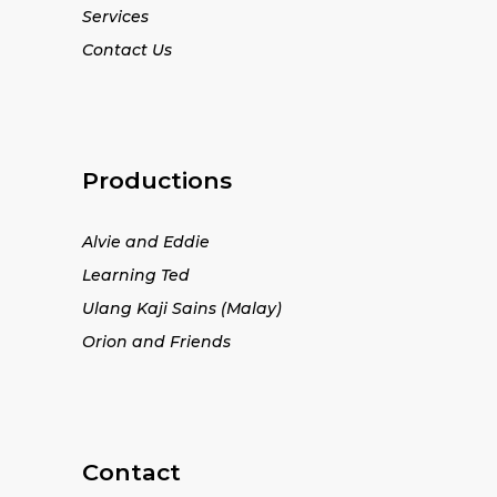
Services
Contact Us
Productions
Alvie and Eddie
Learning Ted
Ulang Kaji Sains (Malay)
Orion and Friends
Contact