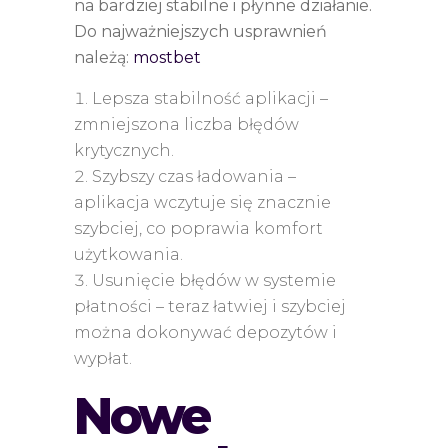
na bardziej stabilne i płynne działanie.
Do najważniejszych usprawnień
należą:
mostbet
Lepsza stabilność aplikacji –
zmniejszona liczba błędów
krytycznych.
Szybszy czas ładowania –
aplikacja wczytuje się znacznie
szybciej, co poprawia komfort
użytkowania.
Usunięcie błędów w systemie
płatności – teraz łatwiej i szybciej
można dokonywać depozytów i
wypłat.
Nowe