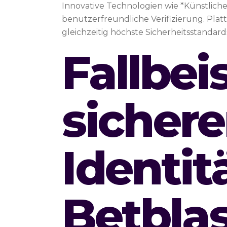
Innovative Technologien wie *Künstliche
benutzerfreundliche Verifizierung. Pl
gleichzeitig höchste Sicherheitsstandard
Fallbei
sicher
Identit
Betbla