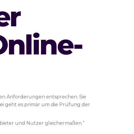
er
Online-
tiven Anforderungen entsprechen. Sie
abei geht es primär um die Prüfung der
 Anbieter und Nutzer gleichermaßen.“