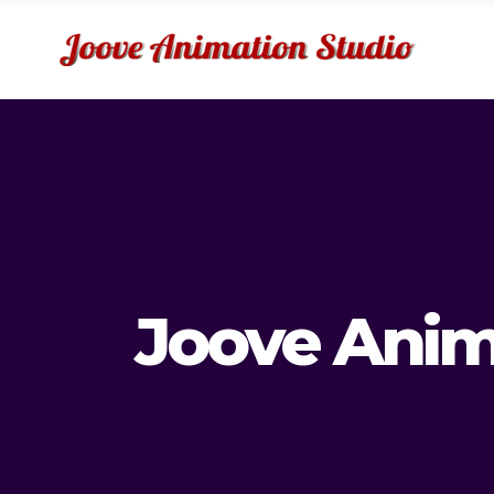
Joove Anim