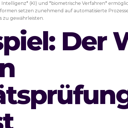
 Intelligenz* (KI) und *biometrische Verfahren* ermögli
attformen setzen zunehmend auf automatisierte Prozess
s zu gewährleisten.
spiel: Der
en
ätsprüfung
st