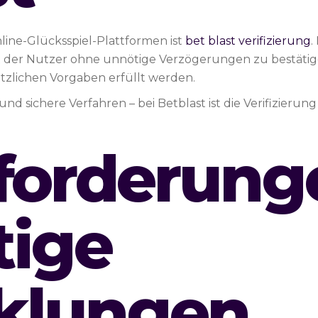
nline-Glücksspiel-Plattformen ist
bet blast verifizierung
.
ät der Nutzer ohne unnötige Verzögerungen zu bestätige
setzlichen Vorgaben erfüllt werden.
d sichere Verfahren – bei Betblast ist die Verifizierung 
forderung
tige
klungen