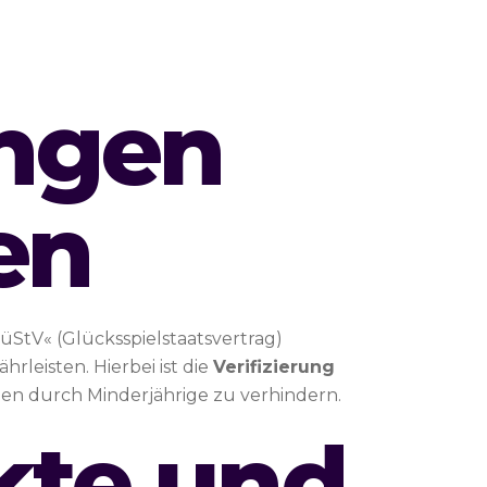
ngen
en
üStV« (Glücksspielstaatsvertrag)
rleisten. Hierbei ist die
Verifizierung
len durch Minderjährige zu verhindern.
kte und