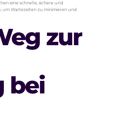
chen eine schnelle, sichere und
e, um Wartezeiten zu minimieren und
 Weg zur
 bei