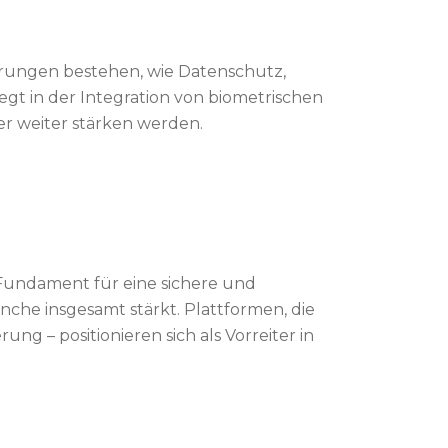
erungen bestehen, wie Datenschutz,
gt in der Integration von biometrischen
er weiter stärken werden.
as Fundament für eine sichere und
nche insgesamt stärkt. Plattformen, die
ng – positionieren sich als Vorreiter in