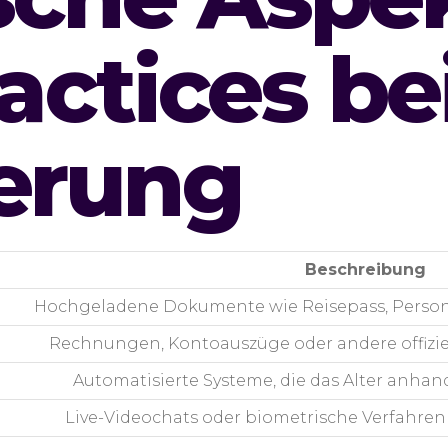
actices be
ierung
Beschreibung
Hochgeladene Dokumente wie Reisepass, Persona
Rechnungen, Kontoauszüge oder andere offizie
Automatisierte Systeme, die das Alter anha
Live-Videochats oder biometrische Verfahren f