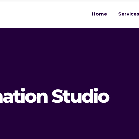
Home
Service
ation Studio