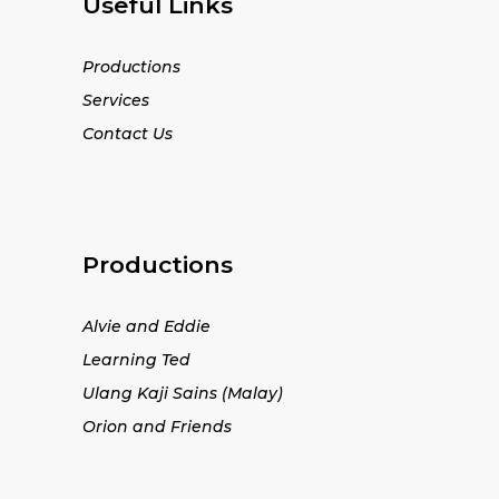
Useful Links
Productions
Services
Contact Us
Productions
Alvie and Eddie
Learning Ted
Ulang Kaji Sains (Malay)
Orion and Friends