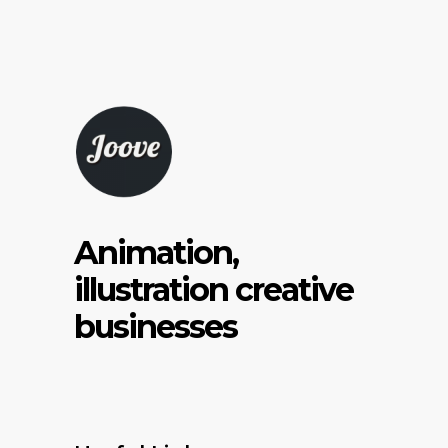
Animation,
illustration creative
businesses