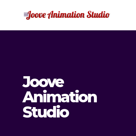
Joove
Animation
Studio