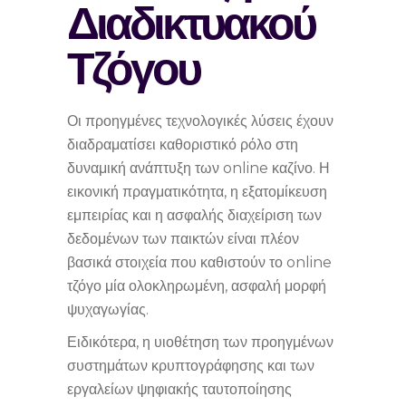
Διαδικτυακού
Τζόγου
Οι προηγμένες τεχνολογικές λύσεις έχουν
διαδραματίσει καθοριστικό ρόλο στη
δυναμική ανάπτυξη των online καζίνο. Η
εικονική πραγματικότητα, η εξατομίκευση
εμπειρίας και η ασφαλής διαχείριση των
δεδομένων των παικτών είναι πλέον
βασικά στοιχεία που καθιστούν το online
τζόγο μία ολοκληρωμένη, ασφαλή μορφή
ψυχαγωγίας.
Ειδικότερα, η υιοθέτηση των προηγμένων
συστημάτων κρυπτογράφησης και των
εργαλείων ψηφιακής ταυτοποίησης