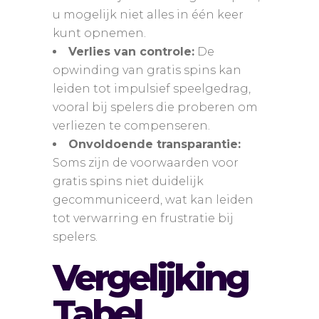
u mogelijk niet alles in één keer
kunt opnemen.
Verlies van controle:
De
opwinding van gratis spins kan
leiden tot impulsief speelgedrag,
vooral bij spelers die proberen om
verliezen te compenseren.
Onvoldoende transparantie:
Soms zijn de voorwaarden voor
gratis spins niet duidelijk
gecommuniceerd, wat kan leiden
tot verwarring en frustratie bij
spelers.
Vergelijking
Tabel