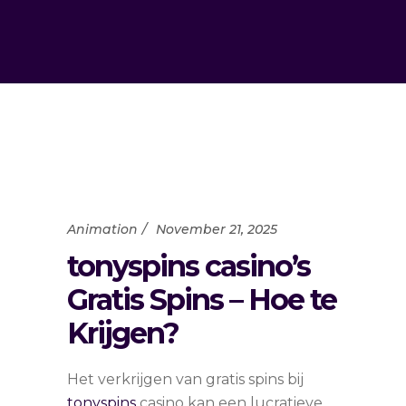
Animation
November 21, 2025
tonyspins casino’s
Gratis Spins – Hoe te
Krijgen?
Het verkrijgen van gratis spins bij
tonyspins
casino kan een lucratieve