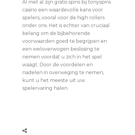
Al met al zijn gratis spins bij tonyspins
casino een waardevolle kans voor
spelers, vooral voor de high rollers
onder ons. Het is echter van cruciaal
belang om de bijbehorende
voorwaarden goed te begrijpen en
een weloverwogen beslissing te
nemen voordat u zich in het spel
waagt. Door de voordelen en
nadelen in overweging te nemen,
kunt u het meeste uit uw
spelervaring halen.