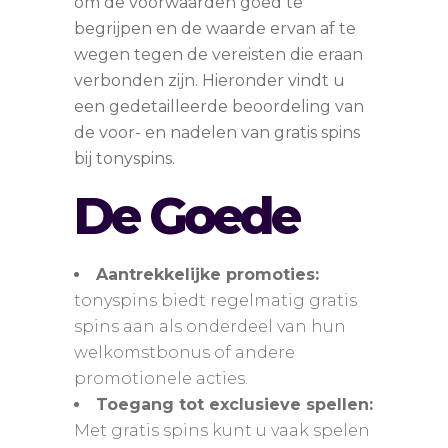
om de voorwaarden goed te
begrijpen en de waarde ervan af te
wegen tegen de vereisten die eraan
verbonden zijn. Hieronder vindt u
een gedetailleerde beoordeling van
de voor- en nadelen van gratis spins
bij tonyspins.
De Goede
Aantrekkelijke promoties:
tonyspins biedt regelmatig gratis
spins aan als onderdeel van hun
welkomstbonus of andere
promotionele acties.
Toegang tot exclusieve spellen:
Met gratis spins kunt u vaak spelen