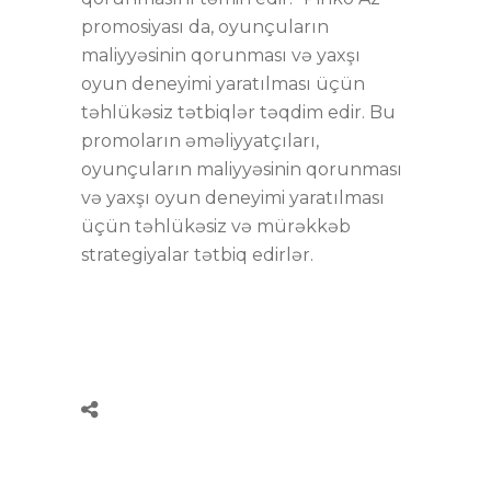
promosiyası da, oyunçuların
maliyyəsinin qorunması və yaxşı
oyun deneyimi yaratılması üçün
təhlükəsiz tətbiqlər təqdim edir. Bu
promoların əməliyyatçıları,
oyunçuların maliyyəsinin qorunması
və yaxşı oyun deneyimi yaratılması
üçün təhlükəsiz və mürəkkəb
strategiyalar tətbiq edirlər.