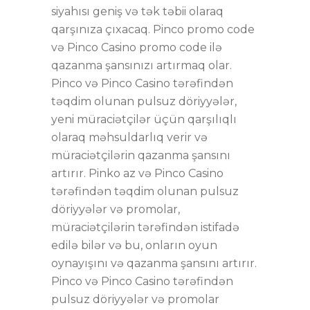
siyahısı geniş və tək təbii olaraq
qarşınıza çıxacaq. Pinco promo code
və Pinco Casino promo code ilə
qazanma şansınızı artırmaq olar.
Pinco və Pinco Casino tərəfindən
təqdim olunan pulsuz döriyyələr,
yeni müraciətçilər üçün qarşılıqlı
olaraq məhsuldarlıq verir və
müraciətçilərin qazanma şansını
artırır. Pinko az və Pinco Casino
tərəfindən təqdim olunan pulsuz
döriyyələr və promolar,
müraciətçilərin tərəfindən istifadə
edilə bilər və bu, onların oyun
oynayışını və qazanma şansını artırır.
Pinco və Pinco Casino tərəfindən
pulsuz döriyyələr və promolar