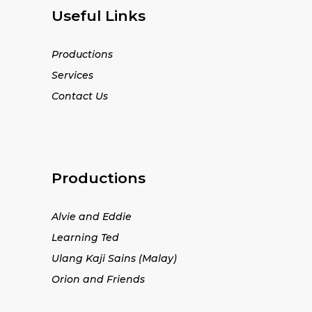
Useful Links
Productions
Services
Contact Us
Productions
Alvie and Eddie
Learning Ted
Ulang Kaji Sains (Malay)
Orion and Friends