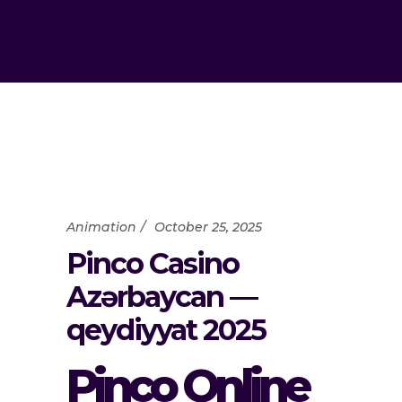
Animation
October 25, 2025
Pinco Casino
Azərbaycan —
qeydiyyat 2025
Pinco Online