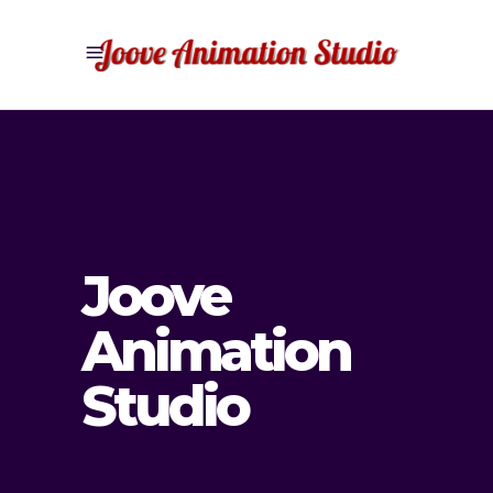
Joove
Animation
Studio