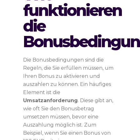
funktionieren
die
Bonusbedingun
Die Bonusbedingungen sind die
Regeln, die Sie erfüllen müssen, um
Ihren Bonus zu aktivieren und
auszahlen zu können. Ein häufiges
Element ist die
Umsatzanforderung
. Diese gibt an,
wie oft Sie den Bonusbetrag
umsetzen müssen, bevor eine
Auszahlung möglich ist. Zum
Beispiel, wenn Sie einen Bonus von