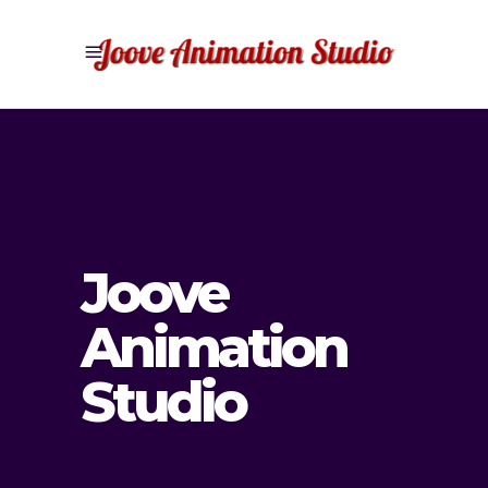
Joove
Animation
Studio