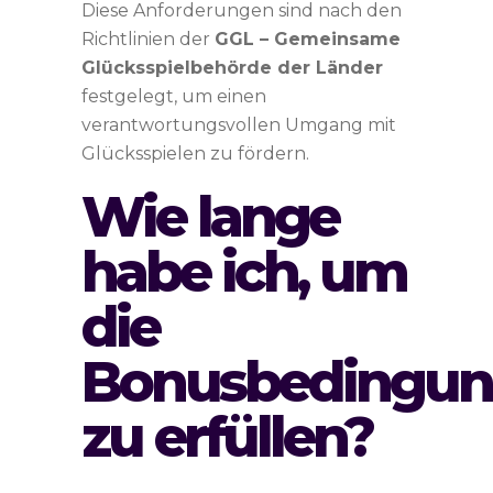
Diese Anforderungen sind nach den
Richtlinien der
GGL – Gemeinsame
Glücksspielbehörde der Länder
festgelegt, um einen
verantwortungsvollen Umgang mit
Glücksspielen zu fördern.
Wie lange
habe ich, um
die
Bonusbedingu
zu erfüllen?