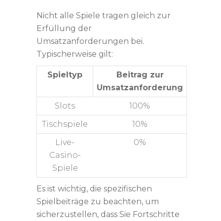
Nicht alle Spiele tragen gleich zur
Erfüllung der
Umsatzanforderungen bei.
Typischerweise gilt:
Spieltyp
Beitrag zur
Umsatzanforderung
Slots
100%
Tischspiele
10%
Live-
0%
Casino-
Spiele
Es ist wichtig, die spezifischen
Spielbeiträge zu beachten, um
sicherzustellen, dass Sie Fortschritte