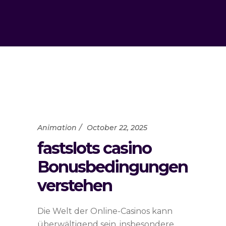
Animation
October 22, 2025
fastslots casino
Bonusbedingungen
verstehen
Die Welt der Online-Casinos kann
überwältigend sein, insbesondere