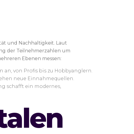
ität und Nachhaltigkeit. Laut
rung der Teilnehmerzahlen um
f mehreren Ebenen messen:
n an, von Profis bis zu Hobbyanglern.
tehen neue Einnahmequellen.
ng schafft ein modernes,
talen