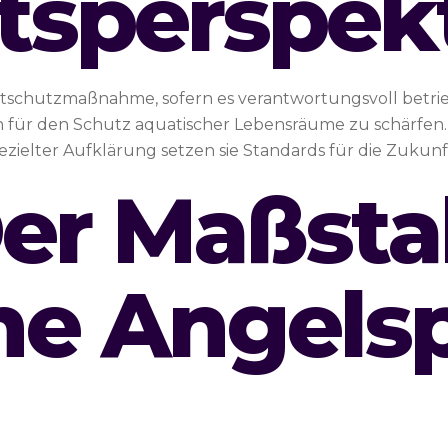
tsperspek
chutzmaßnahme, sofern es verantwortungsvoll betriebe
n für den Schutz aquatischer Lebensräume zu schärfen. 
elter Aufklärung setzen sie Standards für die Zukunf
Der Maßsta
e Angelsp