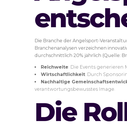
entsche
Die Branche der Angelsport-Veranstaltung
Branchenanalysen verzeichnen innovati
durchschnittlich 20% jährlich (Quelle: 
Reichweite
: Die Events generieren 
Wirtschaftlichkeit
: Durch Sponsor
Nachhaltige Gemeinschaftsentwic
verantwortungsbewusstes Image.
Die Rol