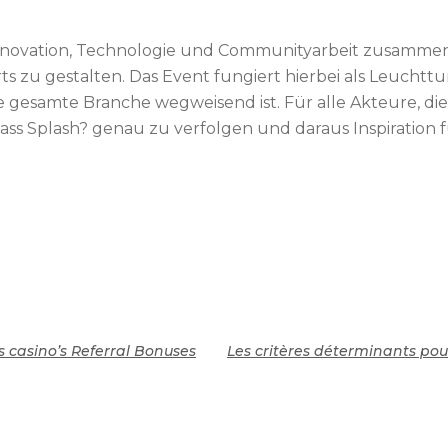
Innovation, Technologie und Communityarbeit zusammenw
 zu gestalten. Das Event fungiert hierbei als Leuchttu
 gesamte Branche wegweisend ist. Für alle Akteure, die 
ass Splash? genau zu verfolgen und daraus Inspiration f
 casino’s Referral Bonuses
Les critères déterminants pour