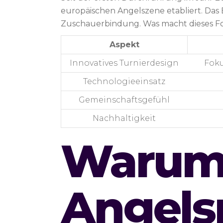
europäischen Angelszene etabliert. Das
Zuschauerbindung. Was macht dieses For
Aspekt
Innovatives Turnierdesign
Foku
Technologieeinsatz
Gemeinschaftsgefühl
Nachhaltigkeit
Warum 
Angels