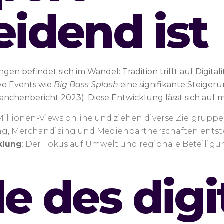
idend ist
en befindet sich im Wandel: Tradition trifft auf Digital
ve Events wie
Big Bass Splash
eine signifikante Steige
Branchenbericht 2023). Diese Entwicklung lässt sich au
Millionen-Views online und ziehen diverse Zielgruppe
ing, Merchandising und Medienpartnerschaften ents
klung
: Der Fokus auf Umwelt und regionale Beteiligu
le des digi