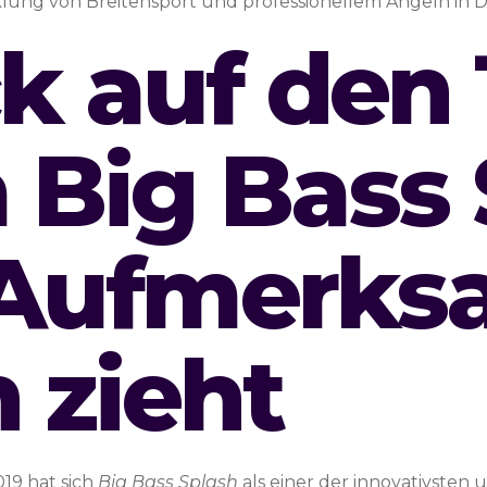
cklung von Breitensport und professionellem Angeln in
ck auf den
Big Bass 
l Aufmerks
h zieht
19 hat sich
Big Bass Splash
als einer der innovativsten