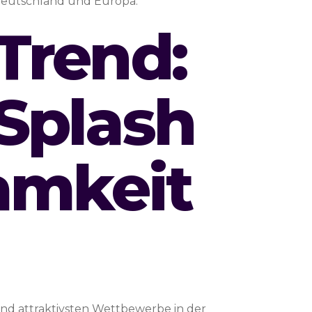
 Deutschland und Europa.
 Trend:
Splash
amkeit
 und attraktivsten Wettbewerbe in der