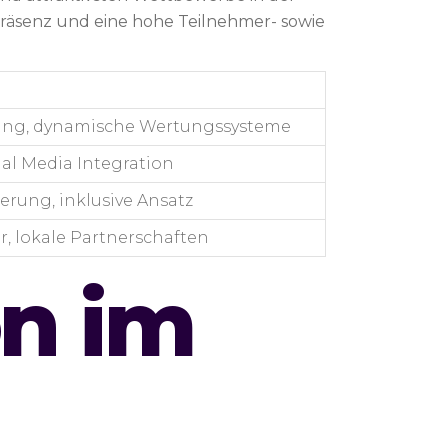
präsenz und eine hohe Teilnehmer- sowie
attung, dynamische Wertungssysteme
ial Media Integration
rung, inklusive Ansatz
, lokale Partnerschaften
n im