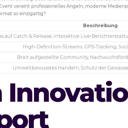
 Event vereint professionelles Angeln, moderne Medien
mat so einzigartig?
Beschreibung
s auf Catch & Release, interaktive Live-Berichterst
High-Definition-Streams, GPS-Tracking, Soc
Breit aufgestellte Community, Nachwuchsförde
Umweltbewusstes Handeln, Schutz der Gewässer
Innovatio
port