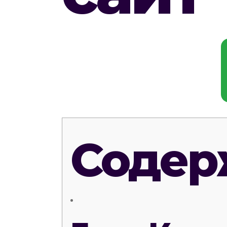
Содер