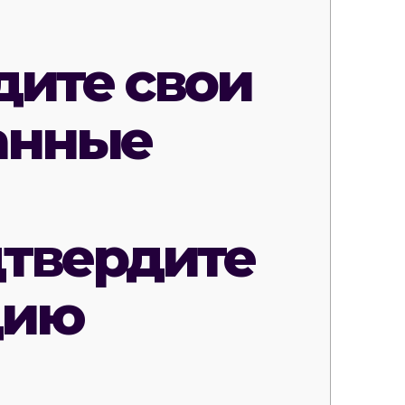
дите свои
анные
дтвердите
цию