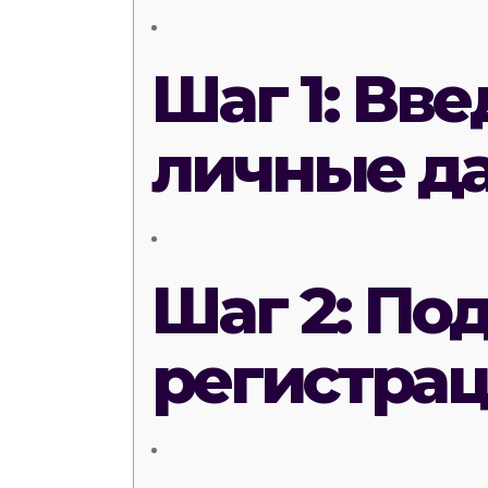
Шаг 1: Вве
личные д
Шаг 2: По
регистра