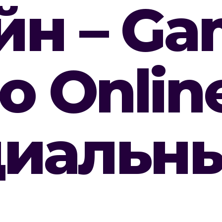
йн – G
o Online
иальн