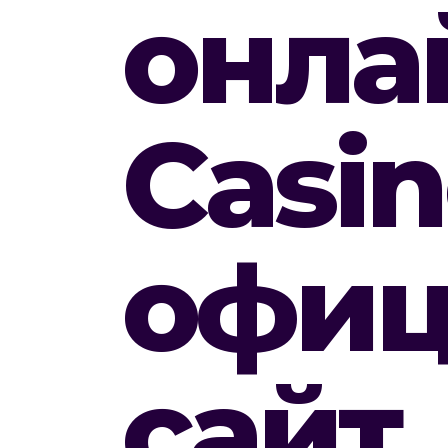
онла
Casin
офиц
сайт