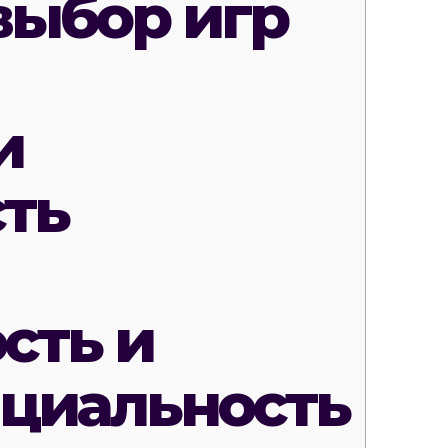
выбор игр
и
ть
сть и
циальность