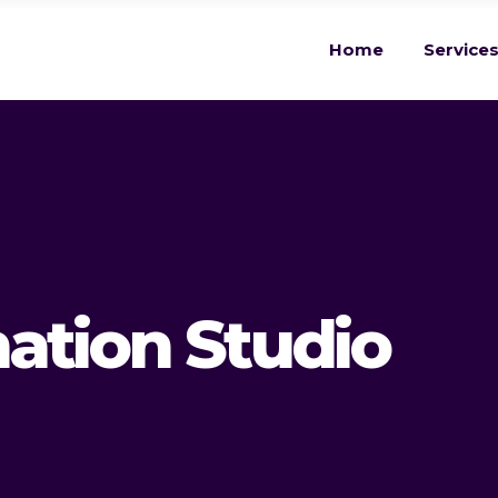
Home
Service
ation Studio