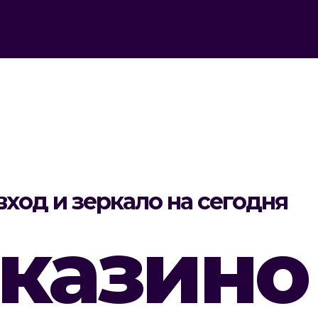
 вход и зеркало на сегодня
 казино