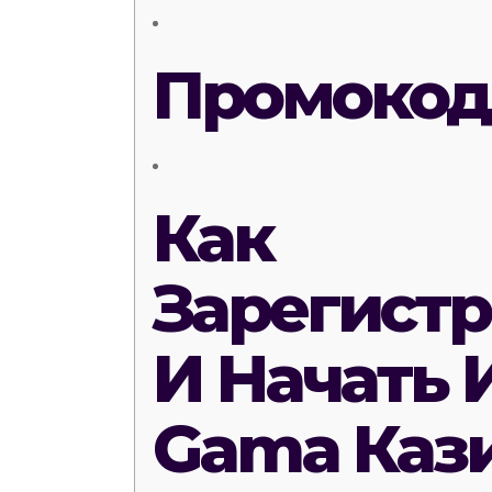
Промокод
Как
Зарегистр
И Начать 
Gama Каз