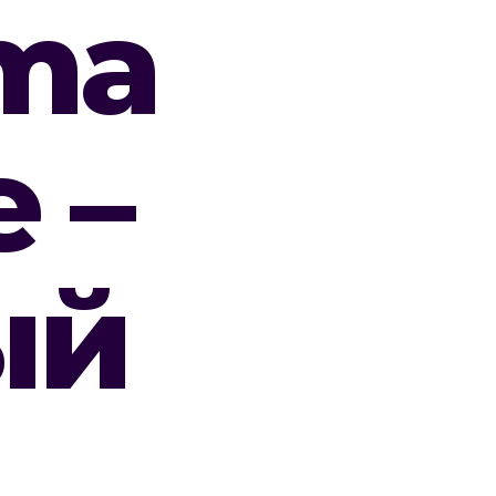
ama
 –
ый