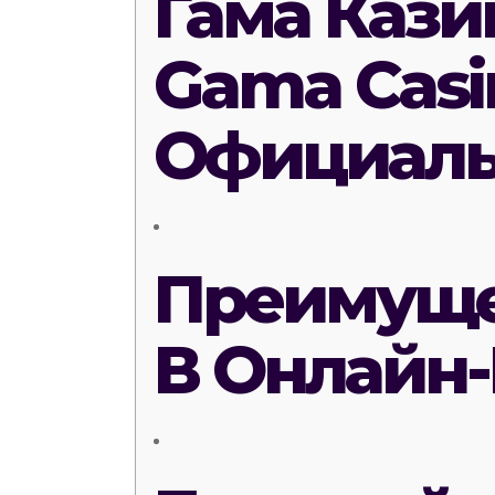
Гама Кази
Gama Casin
Официаль
Преимуще
В Онлайн