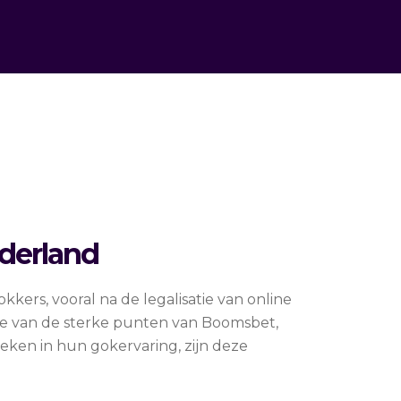
derland
kers, vooral na de legalisatie van online
yse van de sterke punten van Boomsbet,
eken in hun gokervaring, zijn deze