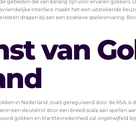
ende gebieden die van belang zijn voor ervaren gokkers.
vriendelijke interface maakt het een uitstekende keuze
eisten dragen bij aan een positieve spelerervaring. Bov
st van Go
and
gokken in Nederland, zoals gereguleerd door de KSA, is 
erin een sleutelrol door een breed scala aan spellen aa
twoord gokken en klanttevredenheid zal ongetwijfeld bi