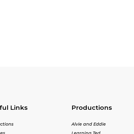
ful Links
Productions
ctions
Alvie and Eddie
ces
Learning Ted