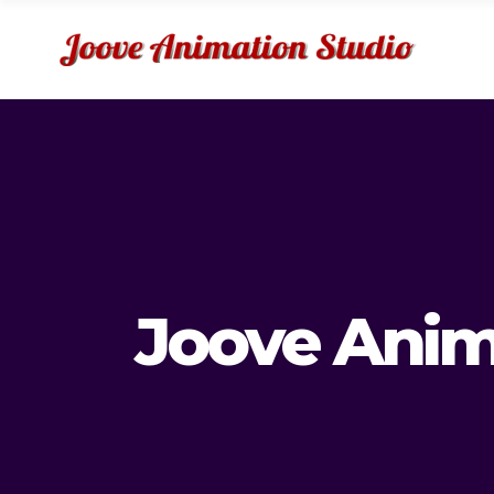
Joove Anim