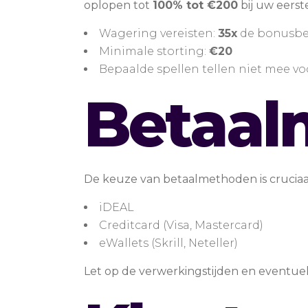
oplopen tot
100% tot €200
bij uw eerst
Wagering vereisten:
35x
de bonusbe
Minimale storting:
€20
Bepaalde spellen tellen niet mee vo
Betaal
De keuze van betaalmethoden is cruciaal
iDEAL
Creditcard (Visa, Mastercard)
eWallets (Skrill, Neteller)
Let op de verwerkingstijden en eventuel