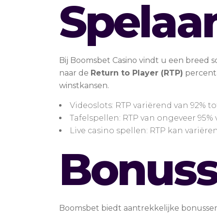
Spelaa
Bij Boomsbet Casino vindt u een breed sca
naar de
Return to Player (RTP)
percenta
winstkansen.
Videoslots: RTP variërend van 92% t
Tafelspellen: RTP van ongeveer 95% 
Live casino spellen: RTP kan variëre
Bonuss
Boomsbet biedt aantrekkelijke bonussen