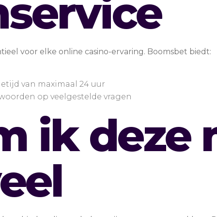
nservice
ieel voor elke online casino-ervaring. Boomsbet biedt:
etijd van maximaal 24 uur
twoorden op veelgestelde vragen
 ik deze 
eel