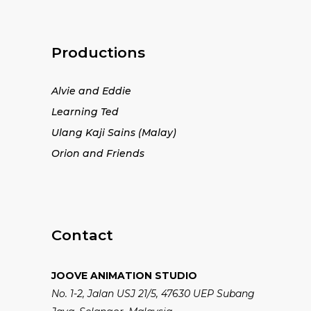
Productions
Alvie and Eddie
Learning Ted
Ulang Kaji Sains (Malay)
Orion and Friends
Contact
JOOVE ANIMATION STUDIO
No. 1-2, Jalan USJ 21/5, 47630 UEP Subang