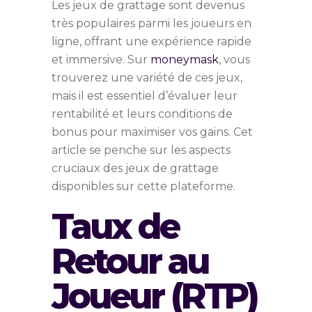
Les jeux de grattage sont devenus
très populaires parmi les joueurs en
ligne, offrant une expérience rapide
et immersive. Sur
moneymask
, vous
trouverez une variété de ces jeux,
mais il est essentiel d’évaluer leur
rentabilité et leurs conditions de
bonus pour maximiser vos gains. Cet
article se penche sur les aspects
cruciaux des jeux de grattage
disponibles sur cette plateforme.
Taux de
Retour au
Joueur (RTP)