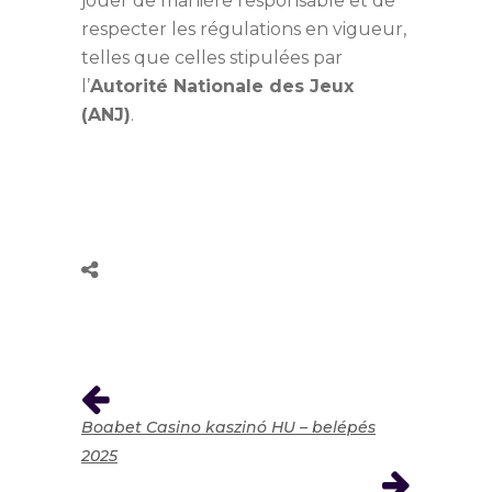
jouer de manière responsable et de
respecter les régulations en vigueur,
telles que celles stipulées par
l’
Autorité Nationale des Jeux
(ANJ)
.
Boabet Casino kaszinó HU – belépés
2025