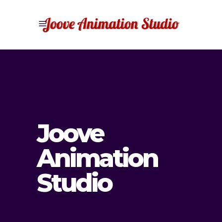
Joove
Animation
Studio