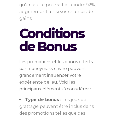
qu’un autre pourrait atteindre 92%,
augmentant ainsi vos chances de
gains.
Conditions
de Bonus
Les promotions et les bonus offerts
par moneymask casino peuvent
grandement influencer votre
expérience de jeu. Voici les
principaux éléments à considérer :
Type de bonus :
Les jeux de
grattage peuvent être inclus dans
des promotions telles que des