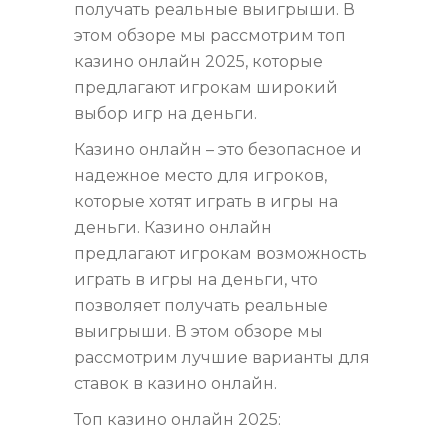
получать реальные выигрыши. В
этом обзоре мы рассмотрим топ
казино онлайн 2025, которые
предлагают игрокам широкий
выбор игр на деньги.
Казино онлайн – это безопасное и
надежное место для игроков,
которые хотят играть в игры на
деньги. Казино онлайн
предлагают игрокам возможность
играть в игры на деньги, что
позволяет получать реальные
выигрыши. В этом обзоре мы
рассмотрим лучшие варианты для
ставок в казино онлайн.
Топ казино онлайн 2025: