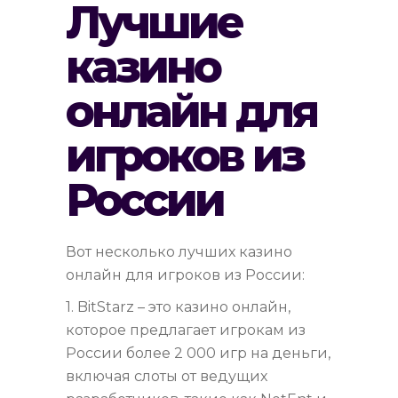
Лучшие
казино
онлайн для
игроков из
России
Вот несколько лучших казино
онлайн для игроков из России:
1. BitStarz – это казино онлайн,
которое предлагает игрокам из
России более 2 000 игр на деньги,
включая слоты от ведущих