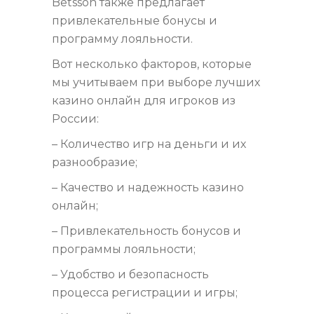
Betsson также предлагает
привлекательные бонусы и
программу лояльности.
Вот несколько факторов, которые
мы учитываем при выборе лучших
казино онлайн для игроков из
России:
– Количество игр на деньги и их
разнообразие;
– Качество и надежность казино
онлайн;
– Привлекательность бонусов и
программы лояльности;
– Удобство и безопасность
процесса регистрации и игры;