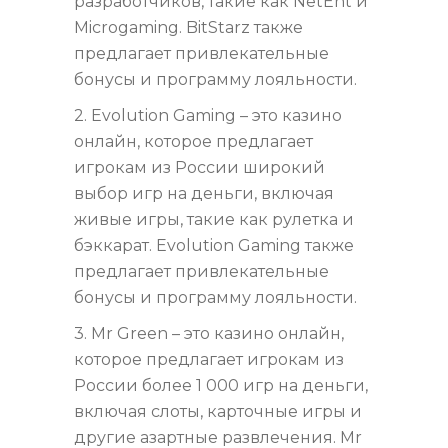
разработчиков, такие как NetEnt и
Microgaming. BitStarz также
предлагает привлекательные
бонусы и программу лояльности.
2. Evolution Gaming – это казино
онлайн, которое предлагает
игрокам из России широкий
выбор игр на деньги, включая
живые игры, такие как рулетка и
бэккарат. Evolution Gaming также
предлагает привлекательные
бонусы и программу лояльности.
3. Mr Green – это казино онлайн,
которое предлагает игрокам из
России более 1 000 игр на деньги,
включая слоты, карточные игры и
другие азартные развлечения. Mr