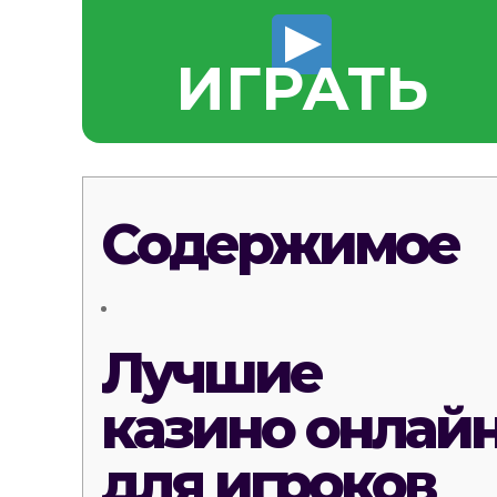
ИГРАТЬ
Содержимое
Лучшие
казино онлай
для игроков