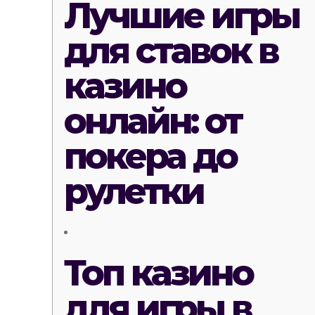
Лучшие игры
для ставок в
казино
онлайн: от
покера до
рулетки
Топ казино
для игры в