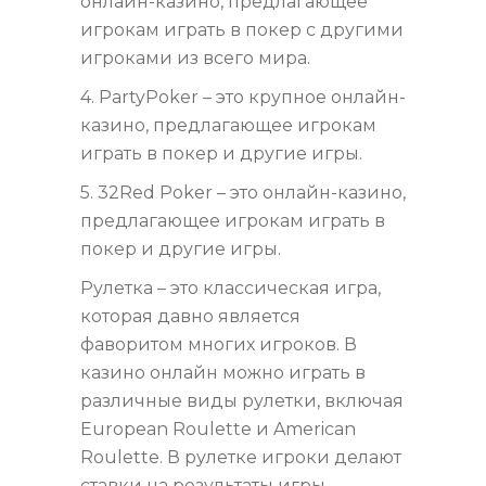
онлайн-казино, предлагающее
игрокам играть в покер с другими
игроками из всего мира.
4. PartyPoker – это крупное онлайн-
казино, предлагающее игрокам
играть в покер и другие игры.
5. 32Red Poker – это онлайн-казино,
предлагающее игрокам играть в
покер и другие игры.
Рулетка – это классическая игра,
которая давно является
фаворитом многих игроков. В
казино онлайн можно играть в
различные виды рулетки, включая
European Roulette и American
Roulette. В рулетке игроки делают
ставки на результаты игры.