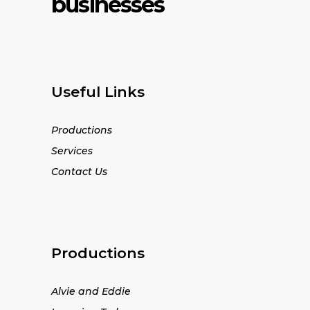
businesses
Useful Links
Productions
Services
Contact Us
Productions
Alvie and Eddie