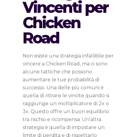
Vincenti per
Chicken
Road
Non esiste una strategia infallibile per
vincere a Chicken Road, ma ci sono
alcune tattiche che possono
aumentare le tue probabilità di
successo. Una delle più comuni è
quella di ritirare le vincite quando si
raggiunge un moltiplicatore di 2x o
3x. Questo offre un buon equilibrio
tra rischio e ricompensa. Un’altra
strategia è quella di impostare un
limite di perdita e di rispettarlo