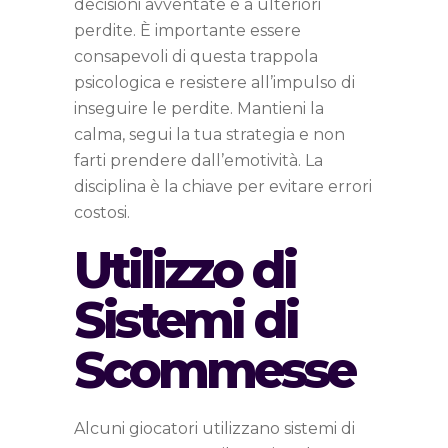
decisioni avventate e a ulteriori
perdite. È importante essere
consapevoli di questa trappola
psicologica e resistere all’impulso di
inseguire le perdite. Mantieni la
calma, segui la tua strategia e non
farti prendere dall’emotività. La
disciplina è la chiave per evitare errori
costosi.
Utilizzo di
Sistemi di
Scommesse
Alcuni giocatori utilizzano sistemi di