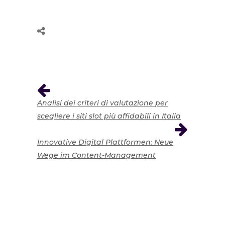
Analisi dei criteri di valutazione per
scegliere i siti slot più affidabili in Italia
Innovative Digital Plattformen: Neue
Wege im Content-Management