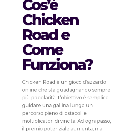
Cos’è
Chicken
Road e
Come
Funziona?
Chicken Road è un gioco d’azzardo
online che sta guadagnando sempre
più popolarità. L’obiettivo è semplice:
guidare una gallina lungo un
percorso pieno di ostacoli e
moltiplicatori di vincita. Ad ogni passo,
il premio potenziale aumenta, ma