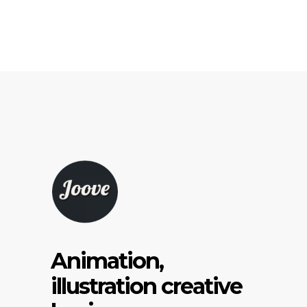
Animation,
illustration creative