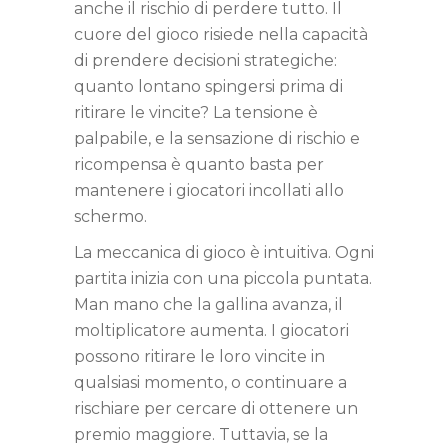
anche il rischio di perdere tutto. Il
cuore del gioco risiede nella capacità
di prendere decisioni strategiche:
quanto lontano spingersi prima di
ritirare le vincite? La tensione è
palpabile, e la sensazione di rischio e
ricompensa è quanto basta per
mantenere i giocatori incollati allo
schermo.
La meccanica di gioco è intuitiva. Ogni
partita inizia con una piccola puntata.
Man mano che la gallina avanza, il
moltiplicatore aumenta. I giocatori
possono ritirare le loro vincite in
qualsiasi momento, o continuare a
rischiare per cercare di ottenere un
premio maggiore. Tuttavia, se la