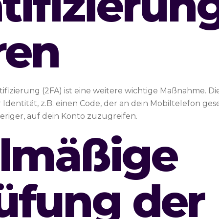
ifizierun
ren
ifizierung (2FA) ist eine weitere wichtige Maßnahme. Di
Identität, z.B. einen Code, der an dein Mobiltelefon ge
eriger, auf dein Konto zuzugreifen.
elmäßige
üfung der