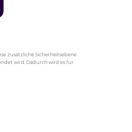
g
ese zusätzliche Sicherheitsebene
sendet wird. Dadurch wird es für