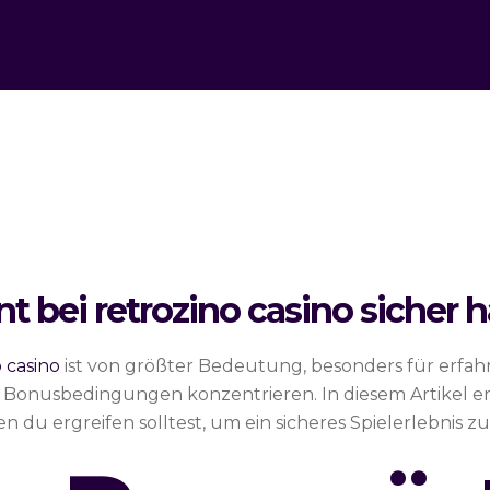
 bei retrozino casino sicher h
 casino
ist von größter Bedeutung, besonders für erfahr
 Bonusbedingungen konzentrieren. In diesem Artikel er
u ergreifen solltest, um ein sicheres Spielerlebnis zu