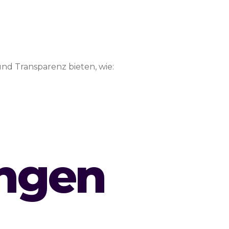
und Transparenz bieten, wie:
ngen