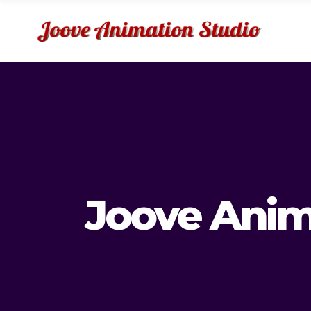
Joove Anim