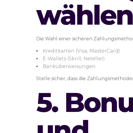
wählen
Die Wahl einer sicheren Zahlungsmethode
Kreditkarten (Visa, MasterCard)
E-Wallets (Skrill, Neteller)
Banküberweisungen
Stelle sicher, dass die Zahlungsmethoden
5. Bon
und