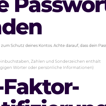
ke Passwör
nden
tt zum Schutz deines Kontos. Achte darauf, dass dein Pas
einbuchstaben, Zahlen und Sonderzeichen enthält
gängigen Wörter oder persönliche Informationen)
-Faktor-