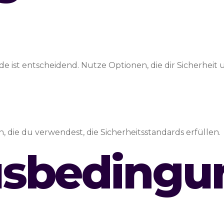
 ist entscheidend. Nutze Optionen, die dir Sicherheit 
, die du verwendest, die Sicherheitsstandards erfüllen.
usbedingu