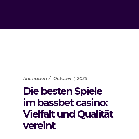
Animation
October 1, 2025
Die besten Spiele
im bassbet casino:
Vielfalt und Qualität
vereint