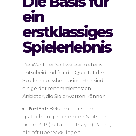
Die Basis für
ein
erstklassiges
Spielerlebnis
Die Wahl der Softwareanbieter ist
entscheidend für die Qualität der
Spiele im bassbet casino. Hier sind
einige der renommiertesten
Anbieter, die Sie erwarten können:
NetEnt:
Bekannt für seine
grafisch ansprechenden Slots und
hohe RTP (Return to Player) Raten,
die oft über 95% liegen.