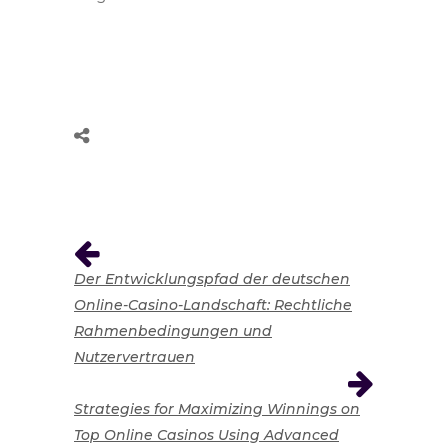
Der Entwicklungspfad der deutschen
Online-Casino-Landschaft: Rechtliche
Rahmenbedingungen und
Nutzervertrauen
Strategies for Maximizing Winnings on
Top Online Casinos Using Advanced