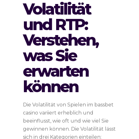
Volatilität
und RTP:
Verstehen,
was Sie
erwarten
können
Die Volatilität von Spielen im bassbet
casino variiert erheblich und
beeinflusst, wie oft und wie viel Sie
gewinnen können. Die Volatilität lässt
sich in drei Kategorien einteilen: