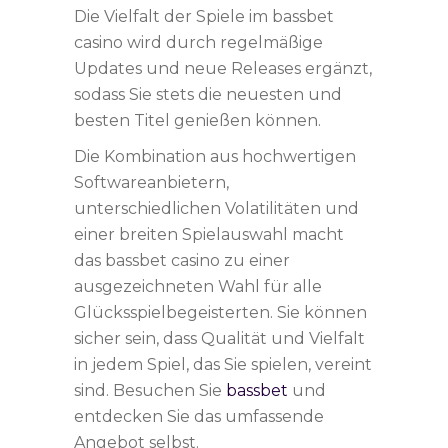
Die Vielfalt der Spiele im bassbet
casino wird durch regelmäßige
Updates und neue Releases ergänzt,
sodass Sie stets die neuesten und
besten Titel genießen können.
Die Kombination aus hochwertigen
Softwareanbietern,
unterschiedlichen Volatilitäten und
einer breiten Spielauswahl macht
das bassbet casino zu einer
ausgezeichneten Wahl für alle
Glücksspielbegeisterten. Sie können
sicher sein, dass Qualität und Vielfalt
in jedem Spiel, das Sie spielen, vereint
sind. Besuchen Sie
bassbet
und
entdecken Sie das umfassende
Angebot selbst.