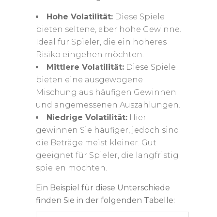
Hohe Volatilität:
Diese Spiele
bieten seltene, aber hohe Gewinne.
Ideal für Spieler, die ein höheres
Risiko eingehen möchten.
Mittlere Volatilität:
Diese Spiele
bieten eine ausgewogene
Mischung aus häufigen Gewinnen
und angemessenen Auszahlungen.
Niedrige Volatilität:
Hier
gewinnen Sie häufiger, jedoch sind
die Beträge meist kleiner. Gut
geeignet für Spieler, die langfristig
spielen möchten.
Ein Beispiel für diese Unterschiede
finden Sie in der folgenden Tabelle: