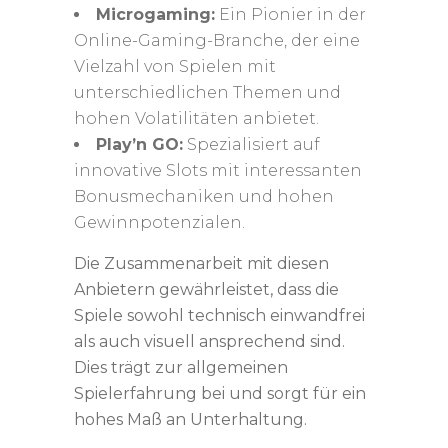
Microgaming:
Ein Pionier in der
Online-Gaming-Branche, der eine
Vielzahl von Spielen mit
unterschiedlichen Themen und
hohen Volatilitäten anbietet.
Play’n GO:
Spezialisiert auf
innovative Slots mit interessanten
Bonusmechaniken und hohen
Gewinnpotenzialen.
Die Zusammenarbeit mit diesen
Anbietern gewährleistet, dass die
Spiele sowohl technisch einwandfrei
als auch visuell ansprechend sind.
Dies trägt zur allgemeinen
Spielerfahrung bei und sorgt für ein
hohes Maß an Unterhaltung.