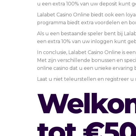
u een extra 100% van uw deposit kunt 
Lalabet Casino Online biedt ook een loy
programma biedt extra voordelen en bon
Als u een bestaande speler bent bij Lal
een extra 10% van uw inloggen kunt ge
In conclusie, Lalabet Casino Online is e
Met zijn verschillende bonussen en speci
online casino dat u een unieke ervaring 
Laat u niet teleurstellen en registreer 
Welkom
tot €5