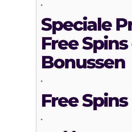
Speciale P
Free Spins
Bonussen
Free Spins