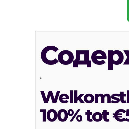
Содер
Welkomst
100% tot €