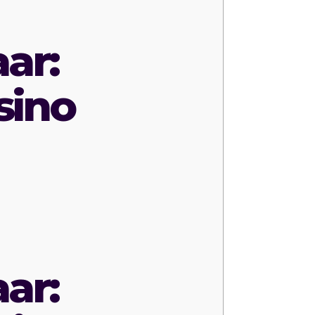
ar:
sino
ar: