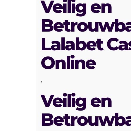
Veilig en
Betrouwba
Lalabet Ca
Online
Veilig en
Betrouwba