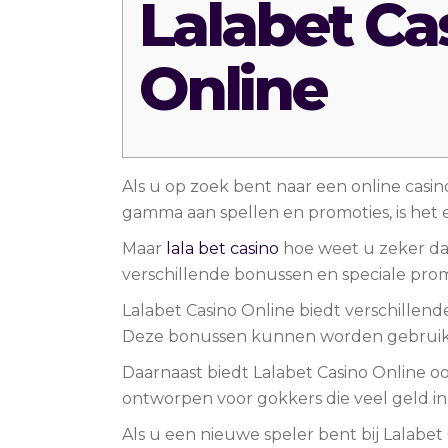
Lalabet Ca
Online
Als u op zoek bent naar een online casin
gamma aan spellen en promoties, is het 
Maar
lala bet casino
hoe weet u zeker dat 
verschillende bonussen en speciale promot
Lalabet Casino Online biedt verschille
Deze bonussen kunnen worden gebruikt o
Daarnaast biedt Lalabet Casino Online oo
ontworpen voor gokkers die veel geld in
Als u een nieuwe speler bent bij Lalabe