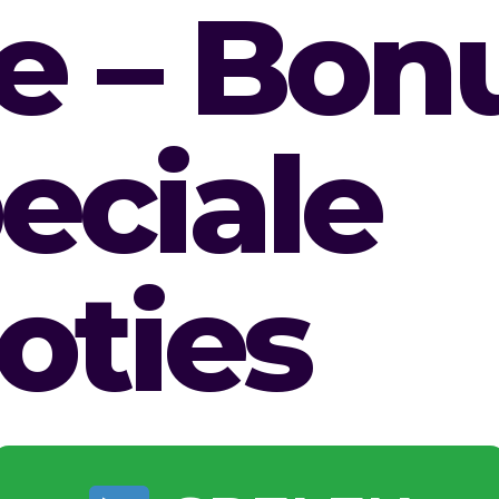
e – Bon
eciale
oties