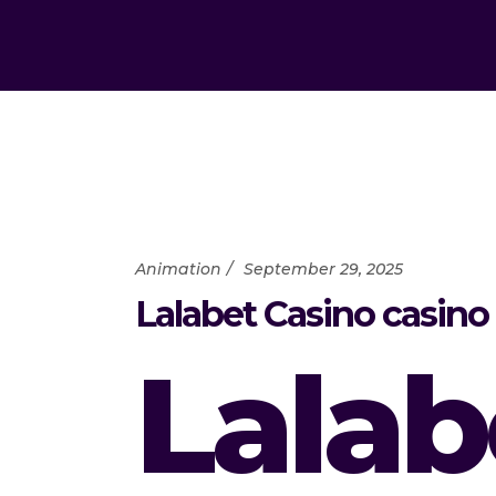
Animation
September 29, 2025
Lalabet Casino casino
Lalab