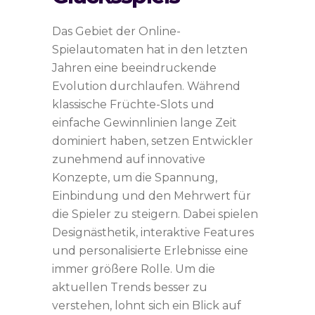
Das Gebiet der Online-
Spielautomaten hat in den letzten
Jahren eine beeindruckende
Evolution durchlaufen. Während
klassische Früchte-Slots und
einfache Gewinnlinien lange Zeit
dominiert haben, setzen Entwickler
zunehmend auf innovative
Konzepte, um die Spannung,
Einbindung und den Mehrwert für
die Spieler zu steigern. Dabei spielen
Designästhetik, interaktive Features
und personalisierte Erlebnisse eine
immer größere Rolle. Um die
aktuellen Trends besser zu
verstehen, lohnt sich ein Blick auf