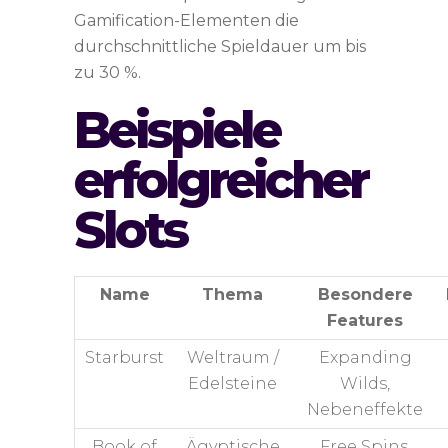
Gamification-Elementen die
durchschnittliche Spieldauer um bis
zu 30 %.
Beispiele
erfolgreicher
Slots
Name
Thema
Besondere
Features
Starburst
Weltraum /
Expanding
Edelsteine
Wilds,
Nebeneffekte
Book of
Ägyptische
Free Spins,