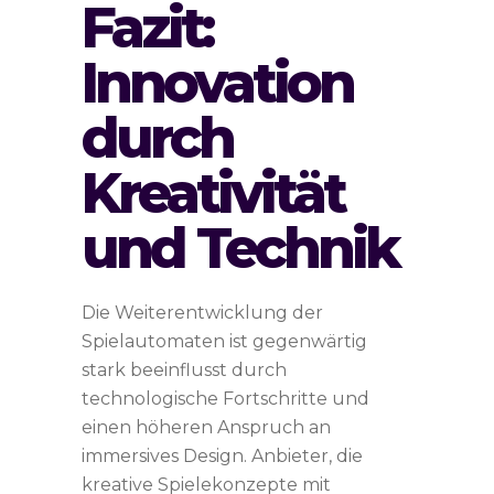
Fazit:
Innovation
durch
Kreativität
und Technik
Die Weiterentwicklung der
Spielautomaten ist gegenwärtig
stark beeinflusst durch
technologische Fortschritte und
einen höheren Anspruch an
immersives Design. Anbieter, die
kreative Spielekonzepte mit