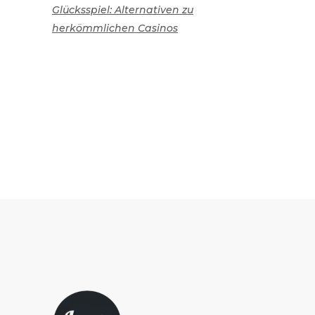
Glücksspiel: Alternativen zu
herkömmlichen Casinos