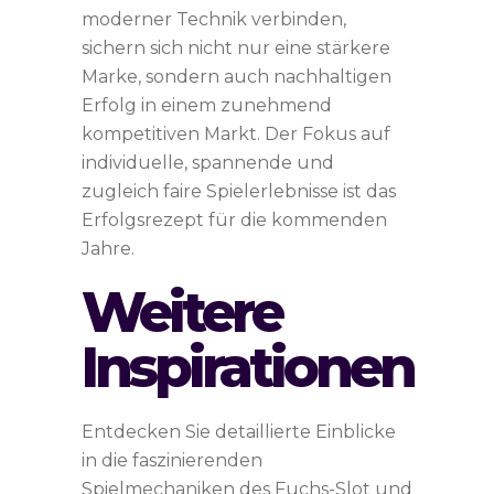
moderner Technik verbinden,
sichern sich nicht nur eine stärkere
Marke, sondern auch nachhaltigen
Erfolg in einem zunehmend
kompetitiven Markt. Der Fokus auf
individuelle, spannende und
zugleich faire Spielerlebnisse ist das
Erfolgsrezept für die kommenden
Jahre.
Weitere
Inspirationen
Entdecken Sie detaillierte Einblicke
in die faszinierenden
Spielmechaniken des Fuchs-Slot und