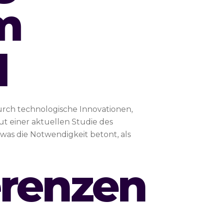
m
l
urch technologische Innovationen,
t einer aktuellen Studie des
 was die Notwendigkeit betont, als
erenzen