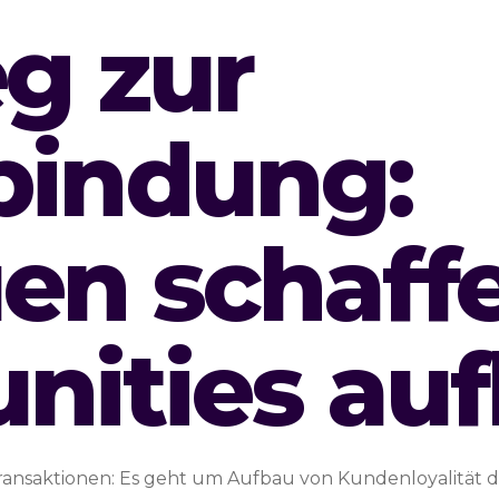
g zur
bindung:
en schaff
ities au
s Transaktionen: Es geht um Aufbau von Kundenloyalität