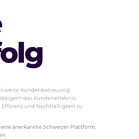
e
folg
tisierte Kundenbetreuung.
steigern das Kundenerlebnis.
Effizienz und Nachhaltigkeit zu
, eine anerkannte Schweizer Plattform,
en.