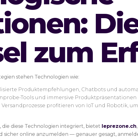
ionen: Di
el zum Er
egien stehen Technologien wie:
isierte Produktempfehlungen, Chatbots und automa
Anprobe-Tools und immersive Produktpräsentationen 
Versandprozesse profitieren von IoT und Robotik, um 
, die diese Technologien integriert, bietet
leprezone.ch
und sicher online anzumelden — genauer gesagt, anmeld