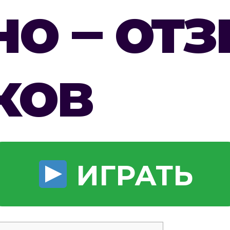
но – от
ков
ИГРАТЬ