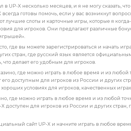
ал в UP-X несколько месяцев, и я не могу сказать, ч
всегда готовы помочь, если у вас возникнут вопросы
 лучшие слоты и карточные игры, которые я когда-л
ловия для игроков. Они предлагают различные бону
игрышей».
сто, где вы можете зарегистрироваться и начать игр
ругих стран, где русский язык является официальн
 что делает его удобным для игроков.
-казино, где можно играть в любое время и из любо
т его доступным для игроков из России и других стр
хороших условиях для игроков, качественных играх 
о, где можно играть в любое время и из любой точк
X доступен для игроков из России и других стран, 
ициальный сайт UP-X и начните играть в любое врем