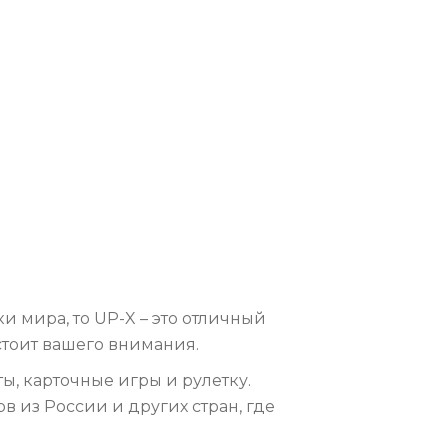
и мира, то UP-X – это отличный
стоит вашего внимания.
ы, карточные игры и рулетку.
в из России и других стран, где