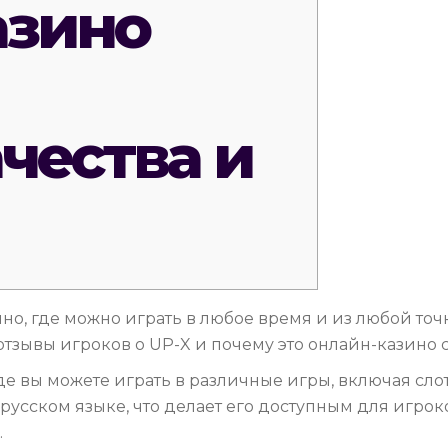
азино
чества и
о, где можно играть в любое время и из любой точк
отзывы игроков о UP-X и почему это онлайн-казино 
де вы можете играть в различные игры, включая слот
усском языке, что делает его доступным для игроко
.