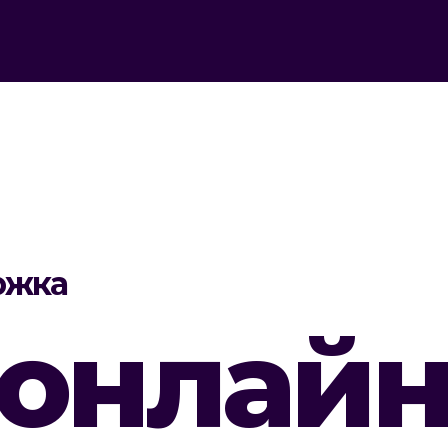
ржка
 онлай