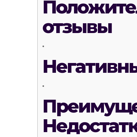
Положите
отзывы
Негативн
Преимуще
Недостатк