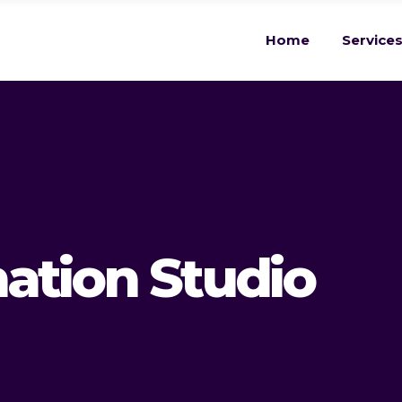
Home
Service
ation Studio