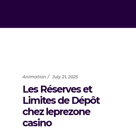
Animation
July 21, 2025
Les Réserves et
Limites de Dépôt
chez leprezone
casino