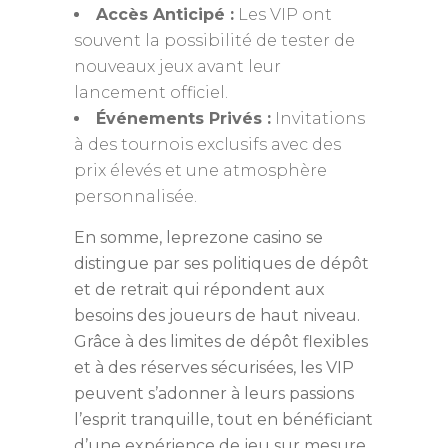
Accès Anticipé :
Les VIP ont
souvent la possibilité de tester de
nouveaux jeux avant leur
lancement officiel.
Événements Privés :
Invitations
à des tournois exclusifs avec des
prix élevés et une atmosphère
personnalisée.
En somme, leprezone casino se
distingue par ses politiques de dépôt
et de retrait qui répondent aux
besoins des joueurs de haut niveau.
Grâce à des limites de dépôt flexibles
et à des réserves sécurisées, les VIP
peuvent s’adonner à leurs passions
l’esprit tranquille, tout en bénéficiant
d’une expérience de jeu sur mesure.