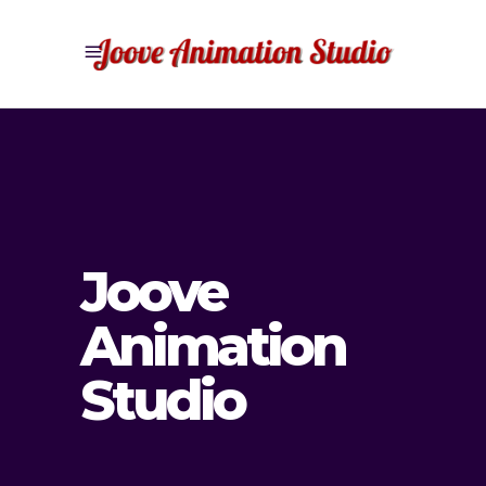
Joove
Animation
Studio