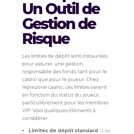
Un Outil de
Gestion de
Risque
Les limites de dépôt sont instaurées
pour assurer une gestion
responsable des fonds, tant pour le
casino que pour le joueur. Chez
leprezone casino, ces limites varient
en fonction du statut du joueur,
particulièrement pour les membres
VIP. Voici quelques éléments à
considérer :
Limites de dépôt standard :
Les