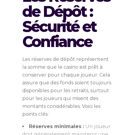
de Dépôt :
Sécurité et
Confiance
Les réserves de dépôt représentent
la somme que le casino est prêt à
conserver pour chaque joueur. Cela
assure que des fonds soient toujours
disponibles pour les retraits, surtout
pour les joueurs qui misent des
montants considérables. Voici les
points clés :
Réserves minimales :
Un joueur
doit généralement maintenir une