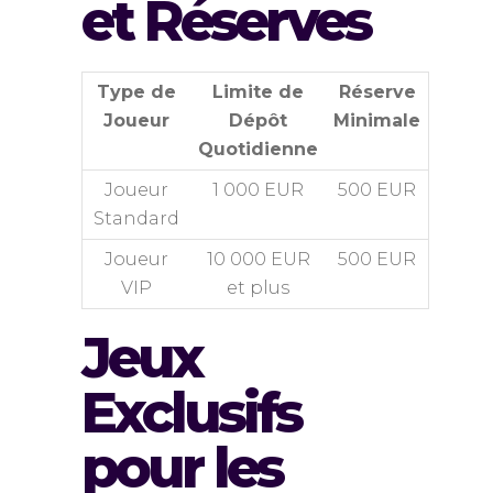
et Réserves
Type de
Limite de
Réserve
Joueur
Dépôt
Minimale
Quotidienne
Joueur
1 000 EUR
500 EUR
Standard
Joueur
10 000 EUR
500 EUR
VIP
et plus
Jeux
Exclusifs
pour les