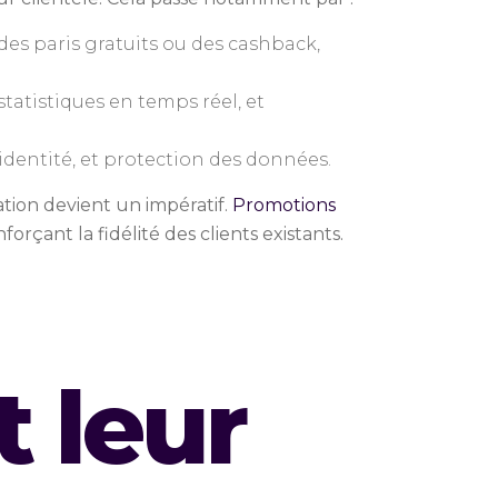
des paris gratuits ou des cashback,
statistiques en temps réel, et
’identité, et protection des données.
tion devient un impératif.
Promotions
orçant la fidélité des clients existants.
 leur