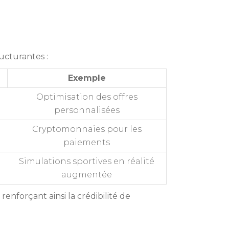
ucturantes :
Exemple
Optimisation des offres
personnalisées
Cryptomonnaies pour les
paiements
Simulations sportives en réalité
augmentée
enforçant ainsi la crédibilité de