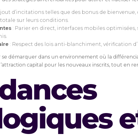
Ajout d’incitations telles que des bonus de bienvenue, 
tale sur leurs conditions.
antes
: Parier en direct, interfaces mobiles optimisées, 
is.
ire
: Respect des lois anti-blanchiment, vérification d
r se démarquer dans un environnement où la différencia
ttraction capital pour les nouveaux inscrits, tout en renf
ndances
ogiques et