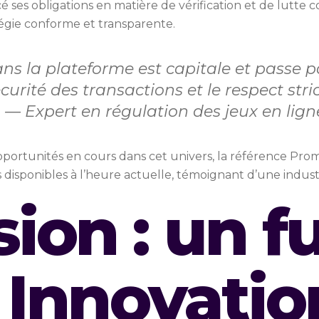
es obligations en matière de vérification et de lutte co
égie conforme et transparente.
ans la plateforme est capitale et passe 
curité des transactions et le respect str
 — Expert en régulation des jeux en lign
portunités en cours dans cet univers, la référence Prom
s disponibles à l’heure actuelle, témoignant d’une indus
ion : un f
 Innovatio