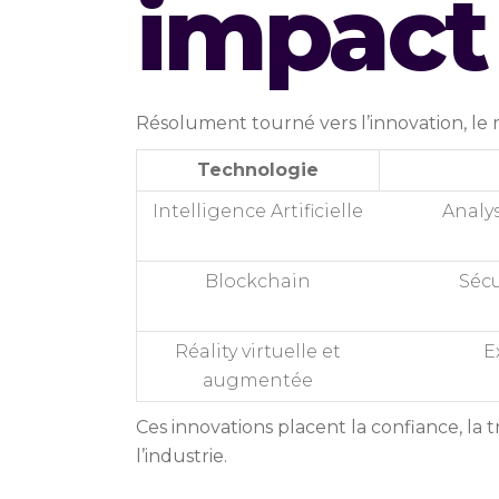
impact
Résolument tourné vers l’innovation, le
Technologie
Intelligence Artificielle
Analys
Blockchain
Sécu
Réality virtuelle et
E
augmentée
Ces innovations placent la confiance, la 
l’industrie.