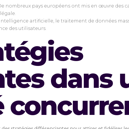
De nombreux pays européens ont mis en œuvre des cadr
légale.
’intelligence artificielle, le traitement de données mas
ce des utilisateurs.
atégies
tes dans 
 concurren
des stratégies différenciantes pour attirer et fidéliser l