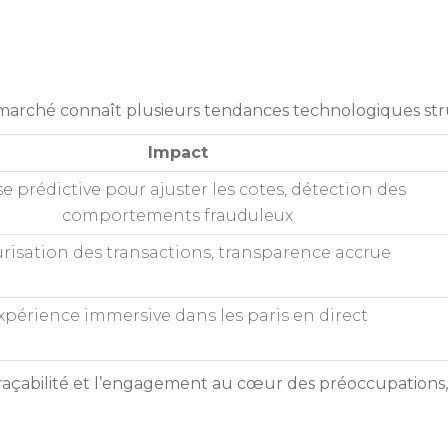
 marché connaît plusieurs tendances technologiques str
Impact
e prédictive pour ajuster les cotes, détection des
comportements frauduleux
risation des transactions, transparence accrue
xpérience immersive dans les paris en direct
traçabilité et l’engagement au cœur des préoccupations, r