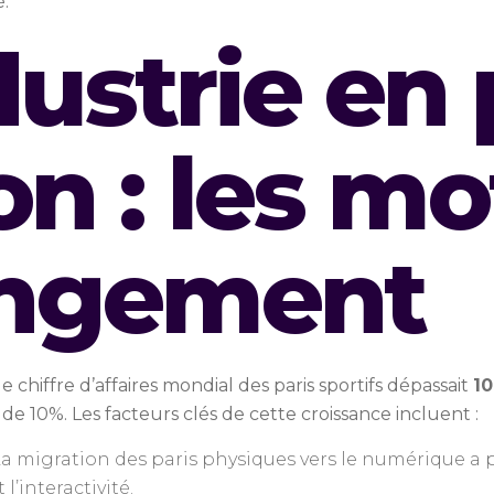
.
ustrie en 
n : les mo
angement
 chiffre d’affaires mondial des paris sportifs dépassait
10
e 10%. Les facteurs clés de cette croissance incluent :
La migration des paris physiques vers le numérique a 
l’interactivité.