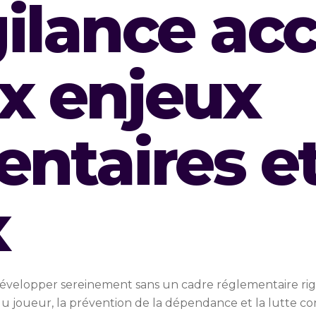
ilance ac
x enjeux
ntaires e
x
e développer sereinement sans un cadre réglementaire 
du joueur, la prévention de la dépendance et la lutte co