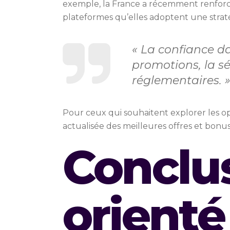
exemple, la France a récemment renforcé s
plateformes qu’elles adoptent une strat
« La confiance d
promotions, la sé
réglementaires. »
Pour ceux qui souhaitent explorer les op
actualisée des meilleures offres et bonu
Conclus
orienté