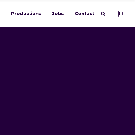
s
Productions
Jobs
Contact