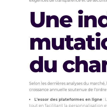
exigences de transparence et de sécurité
Une ind
mutatio
du ch
Selon les dernières analyses du marché, le
croissance annuelle soutenue de l’ordre d
L’essor des plateformes en ligne
: 
tout en facilitant la personnalisation et 