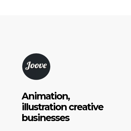
Animation,
illustration creative
businesses