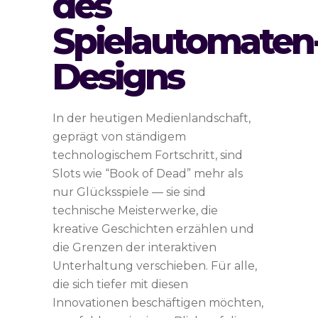
des
Spielautomaten
Designs
In der heutigen Medienlandschaft,
geprägt von ständigem
technologischem Fortschritt, sind
Slots wie “Book of Dead” mehr als
nur Glücksspiele — sie sind
technische Meisterwerke, die
kreative Geschichten erzählen und
die Grenzen der interaktiven
Unterhaltung verschieben. Für alle,
die sich tiefer mit diesen
Innovationen beschäftigen möchten,