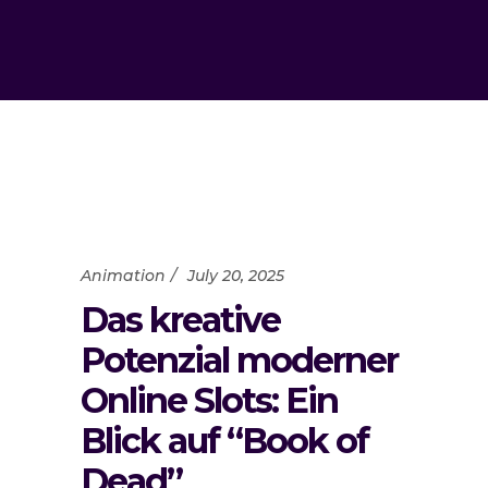
Animation
July 20, 2025
Das kreative
Potenzial moderner
Online Slots: Ein
Blick auf “Book of
Dead”