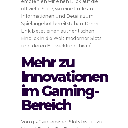
empfehlen wir einen Blick auf die
offizielle Seite, wo eine Fülle an
Informationen und Details zum
Spielangebot bereitstehen. Dieser
Link bietet einen authentischen
Einblick in die Welt moderner Slots
und deren Entwicklung: hier /.
Mehr zu
Innovationen
im Gaming-
Bereich
Von grafikintensiven Slots bis hin zu