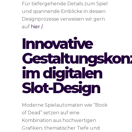
Für tiefergehende Details zum Spiel
und spannende Einblicke in dessen
Designprozesse verweisen wir gern
auf
hier /
.
Innovative
Gestaltungskon
im digitalen
Slot-Design
Moderne Spielautomaten wie “Book
of Dead” setzen auf eine
Kombination aus hochwertigen
Grafiken, thematischer Tiefe und