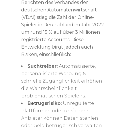
Berichten des Verbandes der
deutschen Automatenwirtschaft
(VDAI) stieg die Zahl der Online-
Spieler in Deutschland im Jahr 2022
um rund 15 % auf über 3 Millionen
registrierte Accounts. Diese
Entwicklung birgt jedoch auch
Risiken, einschließlich:
Suchtreiber:
Automatisierte,
personalisierte Werbung &
schnelle Zugänglichkeit erhöhen
die Wahrscheinlichkeit
problematischen Spielens.
Betrugsrisiko:
Unregulierte
Plattformen oder unsichere
Anbieter können Daten stehlen
oder Geld betrügerisch verwalten.