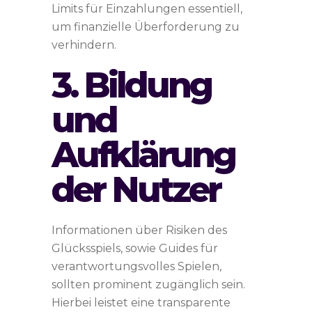
Limits für Einzahlungen essentiell,
um finanzielle Überforderung zu
verhindern.
3. Bildung
und
Aufklärung
der Nutzer
Informationen über Risiken des
Glücksspiels, sowie Guides für
verantwortungsvolles Spielen,
sollten prominent zugänglich sein.
Hierbei leistet eine transparente