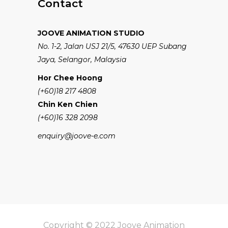
Contact
JOOVE ANIMATION STUDIO
No. 1-2, Jalan USJ 21/5, 47630 UEP Subang
Jaya, Selangor, Malaysia
Hor Chee Hoong
(+60)18 217 4808
Chin Ken Chien
(+60)16 328 2098
enquiry@joove-e.com
Copyright © 2022 Joove Animation