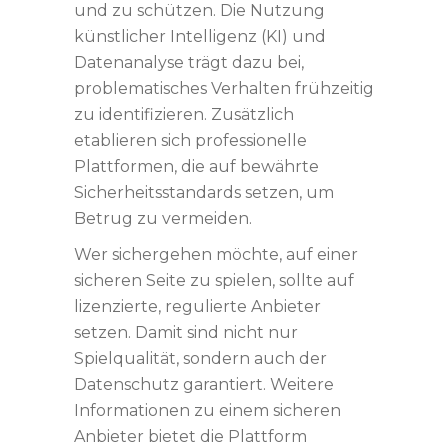
und zu schützen. Die Nutzung
künstlicher Intelligenz (KI) und
Datenanalyse trägt dazu bei,
problematisches Verhalten frühzeitig
zu identifizieren. Zusätzlich
etablieren sich professionelle
Plattformen, die auf bewährte
Sicherheitsstandards setzen, um
Betrug zu vermeiden.
Wer sichergehen möchte, auf einer
sicheren Seite zu spielen, sollte auf
lizenzierte, regulierte Anbieter
setzen. Damit sind nicht nur
Spielqualität, sondern auch der
Datenschutz garantiert. Weitere
Informationen zu einem sicheren
Anbieter bietet die Plattform