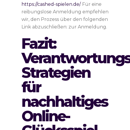
https://cashed-spielen.de/
. Für eine
reibungslose Anmeldung empfehlen
wir, den Prozess über den folgenden
Link abzuschließen: zur Anmeldung.
Fazit:
Verantwortungs
Strategien
für
nachhaltiges
Online-