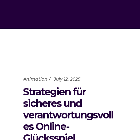
Animation
July 12, 2025
Strategien für
sicheres und
verantwortungsvoll
es Online-
Glücksspiel