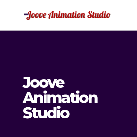
Joove
Animation
Studio