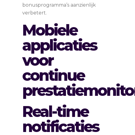
bonusprogramma’s aanzienlijk
verbetert.
Mobiele
applicaties
voor
continue
prestatiemonito
Real-time
notificaties