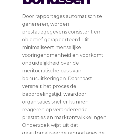
Door rapportages automatisch te
genereren, worden
prestatiegegevens consistent en
objectief gerapporteerd. Dit
minimaliseert menselijke
vooringenomenheid en voorkomt
onduidelijkheid over de
meritocratische basis van
bonusuitkeringen. Daarnaast
versnelt het proces de
beoordelingstijd, waardoor
organisaties sneller kunnen
reageren op veranderende
prestaties en marktontwikkelingen.
Onderzoek wijst uit dat
geautomatiseerde rapportages de