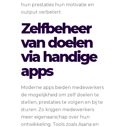
hun prestaties hun motivatie en
output verbetert.
Zelfbeheer
van doelen
via handige
apps
Moderne apps bieden medewerkers
de mogelijkheid om zelf doelen te
stellen, prestaties te volgen en bij te
sturen. Zo krijgen medewerkers
meer eigenaarschap over hun
ontwikkeling. Tools zoals Asana en