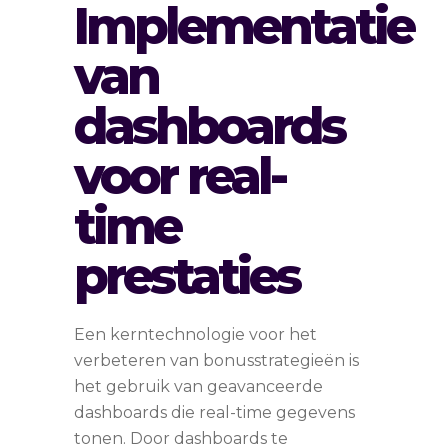
Implementatie
van
dashboards
voor real-
time
prestaties
Een kerntechnologie voor het
verbeteren van bonusstrategieën is
het gebruik van geavanceerde
dashboards die real-time gegevens
tonen. Door dashboards te