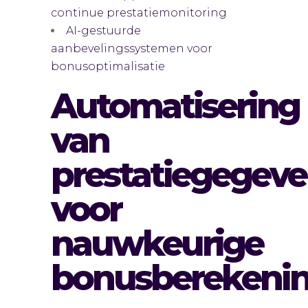
continue prestatiemonitoring
AI-gestuurde
aanbevelingssystemen voor
bonusoptimalisatie
Automatisering
van
prestatiegegev
voor
nauwkeurige
bonusberekeni