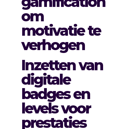
gamification
om
motivatie te
verhogen
Inzetten van
digitale
badges en
levels voor
prestaties