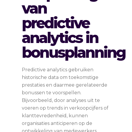
van
predictive
analytics in
bonusplanning
Predictive analytics gebruiken
historische data om toekomstige
prestaties en daarmee gerelateerde
bonussen te voorspellen.
Bijvoorbeeld, door analyses uit te
voeren op trends in verkoopcijfers of
klanttevredenheid, kunnen
organisaties anticiperen op de
ontwikkeling van medewerkers.