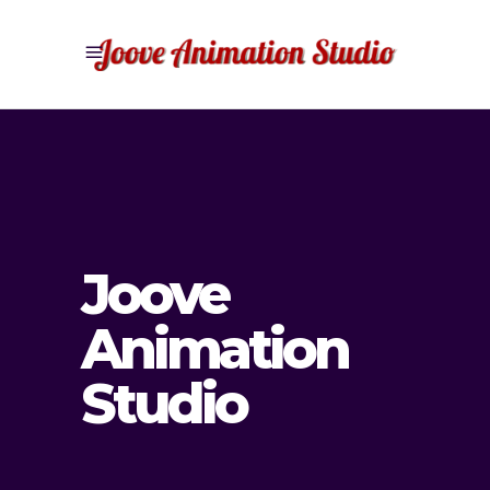
Joove
Animation
Studio