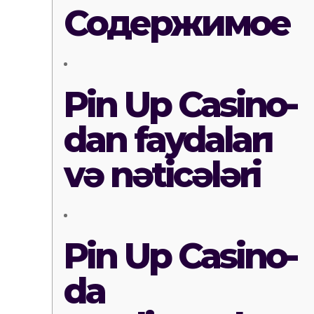
Содержимое
Pin Up Casino-
dan faydaları
və nəticələri
Pin Up Casino-
da