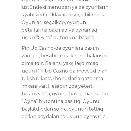
üstündəki menüdən ya da oyunların
siyahısında tıklayaraq seçə bilərsiniz.
Oyunları seçdikdə, oyunun
detallarına baxmaq və oynamaq
üçün “Oyna” butonuna basırıq.
Pin Up Casino-da oyunlara baxım
zamanı, hesabınızda yeterli balansın
olmalıdır. Balansı yaxşılaşdırmaq
üçün Pin Up Casino-da mövcud olan
təkshirələr və bonuslarla qazanma
imkanı var. Hesabınızda yeterli
balans varsa, oyunu başlatmaq üçün
“Oyna” butonuna basırıq. Oyunu
başlatdıqdan sonra, oyunun tətbiq
edilən qaydalarına uyğun oynayırıq.