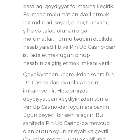
basaraq, qeydiyyat formasına keçirik.
Formada məlumatları daxil etmək
lazımdır: ad, soyad, e-poçt ünvanı,
şifrə və tələb olunan digər
məlumatlar. Formu təqdim etdikdə,
hesab yaradılıb və Pin Up Casino-dan
istifadə etmək üçün pinup
hesabınıza giriş etmək imkanı verilir.
Qeydiyyatdan keçməkdan sonra Pin
Up Casino-dan oyunlara baxım
imkanı verilir. Hesabınızda
qeydiyyatdan keçdiyinizdən sonra
Pin Up Casino-dan oyunlara baxım
üçün dəyərli bir səhifə açılır. Bu
səhifədə Pin Up Casino-da mövcud
olan bütün oyunlar siyahıya çevrilir.
Oyunları seçmək üçün səhifənin