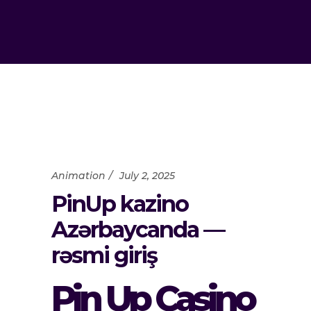
Animation
July 2, 2025
PinUp kazino
Azərbaycanda —
rəsmi giriş
Pin Up Casino