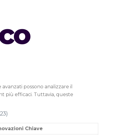
oco
e avanzati possono analizzare il
 più efficaci. Tuttavia, queste
23)
novazioni Chiave