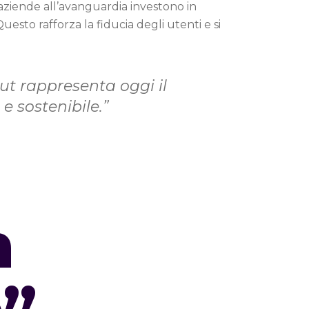
 aziende all’avanguardia investono in
sto rafforza la fiducia degli utenti e si
ut rappresenta oggi il
e sostenibile.”
n