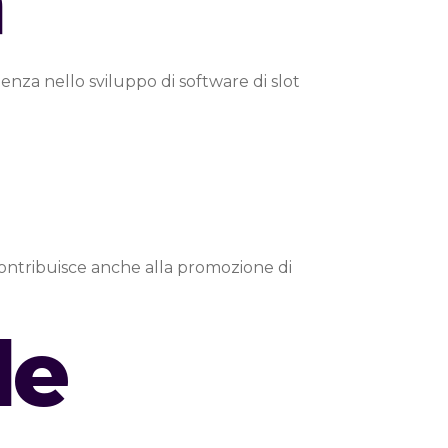
a”
nza nello sviluppo di software di slot
a contribuisce anche alla promozione di
le