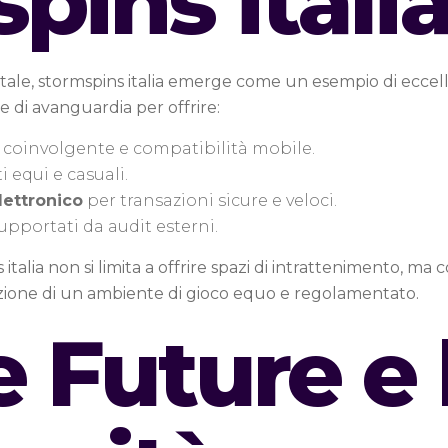
pins itali
tale, stormspins italia emerge come un esempio di eccelle
 di avanguardia per offrire:
 coinvolgente e compatibilità mobile.
i equi e casuali.
lettronico
per transazioni sicure e veloci.
upportati da audit esterni.
italia non si limita a offrire spazi di intrattenimento, m
eazione di un ambiente di gioco equo e regolamentato.
e Future e 