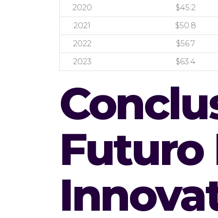
2020
$45.2
2021
$50.8
2022
$56.7
2023
$63.4
Conclus
Futuro
Innova