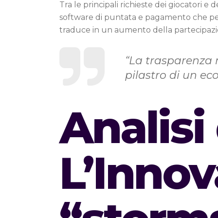
Tra le principali richieste dei giocatori e
software di puntata e pagamento che perme
traduce in un aumento della partecipazio
“La trasparenza n
pilastro di un ec
Analisi
L’Innov