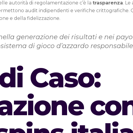
 delle autorità di regolamentazione c’è la
trasparenza
. Le
ttono audit indipendenti e verifiche crittografiche. Que
ne e della fidelizzazione.
ella generazione dei risultati e nei payo
osistema di gioco d’azzardo responsabile 
 di Caso:
azione co