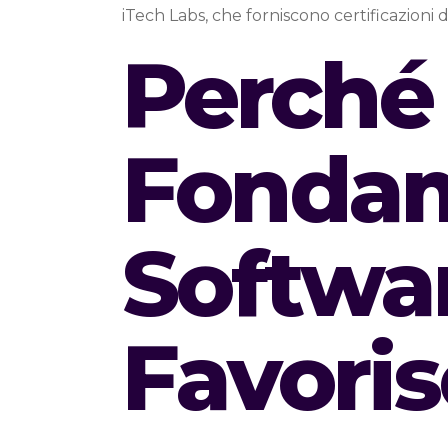
iTech Labs, che forniscono certificazioni di 
Perché 
Fondam
Softwar
Favoris