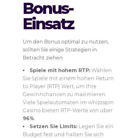
Bonus-
Einsatz
Um den Bonus optimal zu nutzen,
sollten Sie einige Strategien in
Betracht ziehen:
Spiele mit hohem RTP:
Wählen
Sie Spiele mit einem hohen Return
to Player (RTP) Wert, um Ihre
Gewinnchancen zu maximieren.
Viele Spielautomaten im whizzspin
Casino bieten RTP-Werte von über
96%
.
Setzen Sie Limits:
Legen Sie ein
Budget fest und halten Sie sich