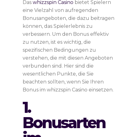
Das
whizzspin Casino
bietet Spielern
eine Vielzahl von aufregenden
Bonusangeboten, die dazu beitragen
können, das Spielerlebnis zu
verbessern. Um den Bonus effektiv
zu nutzen, ist es wichtig, die
spezifischen Bedingungen zu
verstehen, die mit diesen Angeboten
verbunden sind. Hier sind die
wesentlichen Punkte, die Sie
beachten sollten, wenn Sie Ihren
Bonus im whizzspin Casino einsetzen.
1.
Bonusarten