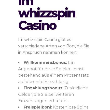
im
whizzspin
Casino
Im whizzspin Casino gibt es
verschiedene Arten von Boni, die Sie
in Anspruch nehmen können:
Willkommensbonus:
Ein
Angebot für neue Spieler, meist
bestehend aus einem Prozentsatz
auf die erste Einzahlung.
Einzahlungsbonus:
Zusätzliche
Gelder, die Sie bei weiteren
Einzahlungen erhalten.
Freispielboni:
Kostenlose Spins