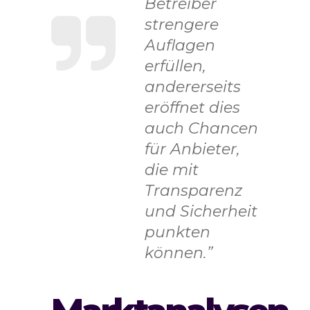
Betreiber
strengere
Auflagen
erfüllen,
andererseits
eröffnet dies
auch Chancen
für Anbieter,
die mit
Transparenz
und Sicherheit
punkten
können.”