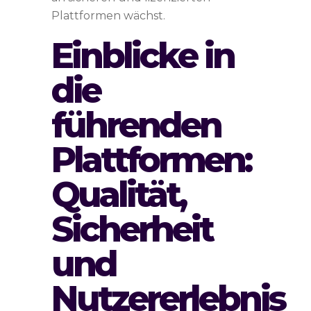
Plattformen wächst.
Einblicke in
die
führenden
Plattformen:
Qualität,
Sicherheit
und
Nutzererlebnis