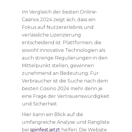
Im Vergleich der besten Online-
Casinos 2024 zeigt sich, dass ein
Fokus auf Nutzererlebnis und
verlässliche Lizenzierung
entscheidend ist. Plattformen, die
sowohl innovative Technologien als
auch strenge Regulierungen in den
Mittelpunkt stellen, gewinnen
zunehmend an Bedeutung. Für
Verbraucher ist die Suche nach dem
besten Casino 2024
mehr denn je
eine Frage der Vertrauenswürdigkeit
und Sicherheit.
Hier kann ein Blick auf die
umfangreiche Analyse und Rangliste
bei
spinfest.jetzt
helfen. Die Website