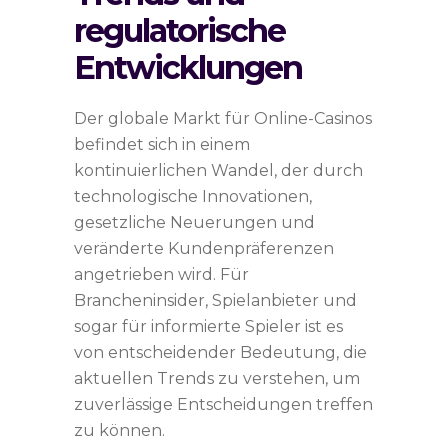
regulatorische
Entwicklungen
Der globale Markt für Online-Casinos
befindet sich in einem
kontinuierlichen Wandel, der durch
technologische Innovationen,
gesetzliche Neuerungen und
veränderte Kundenpräferenzen
angetrieben wird. Für
Brancheninsider, Spielanbieter und
sogar für informierte Spieler ist es
von entscheidender Bedeutung, die
aktuellen Trends zu verstehen, um
zuverlässige Entscheidungen treffen
zu können.