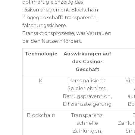
optimiert gleichzeitig das
Risikomanagement. Blockchain
hingegen schafft transparente,
fälschungssichere
Transaktionsprozesse, was Vertrauen
bei den Nutzern fördert.
Technologie
Auswirkungen auf
das Casino-
Geschäft
KI
Personalisierte
Vir
Spielerlebnisse,
Betrugsprävention,
au
Effizienzsteigerung
Bo
Blockchain
Transparenz,
schnelle
Zahlun
Zahlungen,
Sma