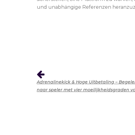
und unabhängige Referenzen heranzuzie
Adrenalinekick & Hoge Uitbetaling – Begel
naar speler met vier moeilijkheidsgraden vo