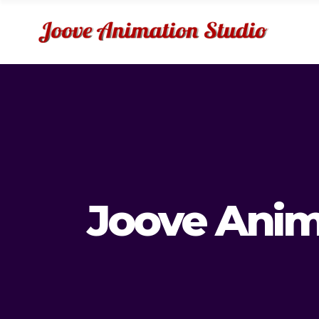
Joove Anim