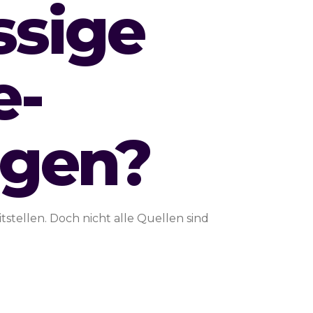
ssige
e-
ngen?
stellen. Doch nicht alle Quellen sind