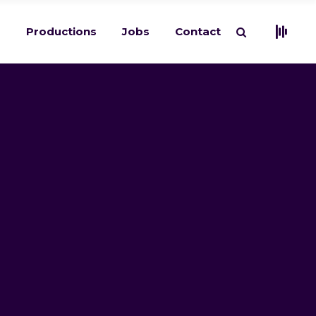
s
Productions
Jobs
Contact