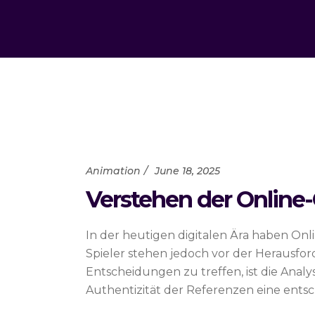
Animation
June 18, 2025
Verstehen der Online-
In der heutigen digitalen Ära haben Onl
Spieler stehen jedoch vor der Herausfo
Entscheidungen zu treffen, ist die Anal
Authentizität der Referenzen eine entsc