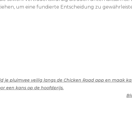
hen, um eine fundierte Entscheidung zu gewährleist
eid je pluimvee veilig langs de Chicken Road app en maak 
or een kans op de hoofdprijs.
Bl