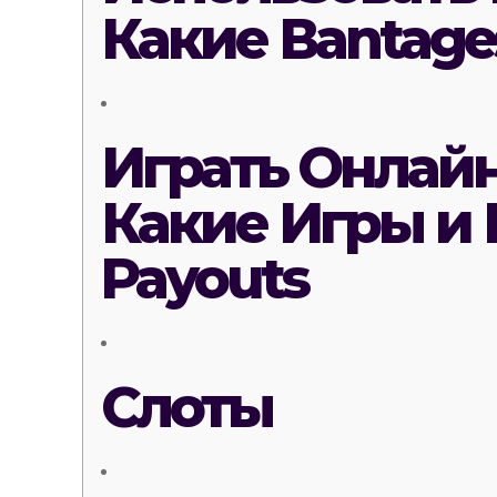
Какие Вantage
Играть Онлайн
Какие Игры и 
Payouts
Слоты