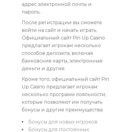
адрес электронной почты и
пароль.
После регистрации вы сможете
войти на сайт и начать играть.
Официальный сайт Pin Up Casino
предлагает игрокам несколько
способов депозита, включая
банковские карты, электронные
деньги и другие.
Кроме того, официальный сайт Pin
Up Casino предлагает игрокам
несколько программ лояльности,
которые позволяют им получать
бонусы и другие преимущества.
Бонусы для новых игроков
Бонусы для постоянных