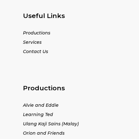
Useful Links
Productions
Services
Contact Us
Productions
Alvie and Eddie
Learning Ted
Ulang Kaji Sains (Malay)
Orion and Friends