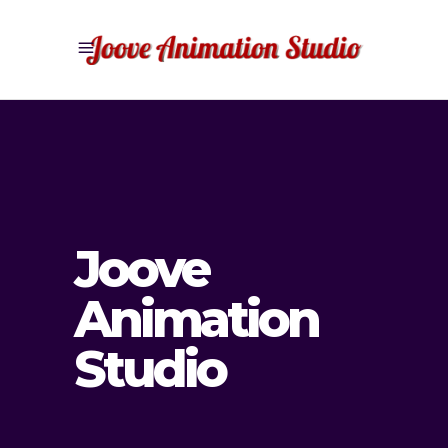
Joove
Animation
Studio