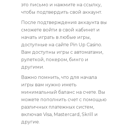
это письмо и нажмите на ссылку,
чтобы подтвердить свой аккаунт.
После подтверждения аккаунта вы
сможете войти в свой кабинет и
начать играть в любые игры,
доступные на сайте Pin Up Casino.
Вам доступны игры с автоматами,
рулеткой, покером, бинго и
другими.
Важно помнить, что для начала
игры вам нужно иметь
минимальный баланс на счете. Вы
можете пополнить счет с помощью
различных платежных систем,
включая Visa, Mastercard, Skrill и
другие.