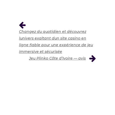
Changez du quotidien et découvrez
lunivers exaltant dun site casino en
ligne fiable pour une expérience de jeu
immersive et sécurisée
Jeu Plinko Côte d’Ivoire — avis