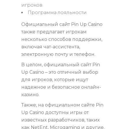
игроков
Программа лояльности
Официальный сайт Pin Up Casino
также предлагает игрокам
несколько способов поддержки,
включая чат-ассистента,
электронную почту и телефон.
В целом, официальный сайт Pin
Up Casino – это отличный выбор
для игроков, которые ищут
надежное и безопасное онлайн-
казино.
Также, на официальном сайте Pin
Up Casino доступны игры от
известных разработчиков, таких
как NetEnt, Microgaming и другие.