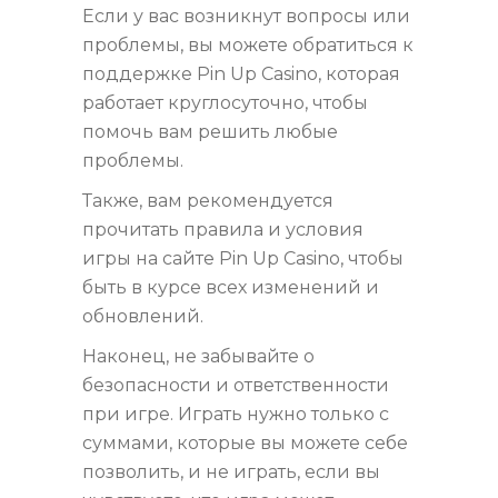
Если у вас возникнут вопросы или
проблемы, вы можете обратиться к
поддержке Pin Up Casino, которая
работает круглосуточно, чтобы
помочь вам решить любые
проблемы.
Также, вам рекомендуется
прочитать правила и условия
игры на сайте Pin Up Casino, чтобы
быть в курсе всех изменений и
обновлений.
Наконец, не забывайте о
безопасности и ответственности
при игре. Играть нужно только с
суммами, которые вы можете себе
позволить, и не играть, если вы