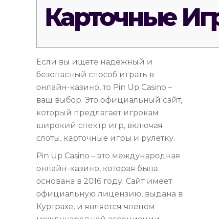
Карточные Иг
Если вы ищете надежный и
безопасный способ играть в
онлайн-казино, то Pin Up Casino –
ваш выбор. Это официальный сайт,
который предлагает игрокам
широкий спектр игр, включая
слоты, карточные игры и рулетку.
Pin Up Casino – это международная
онлайн-казино, которая была
основана в 2016 году. Сайт имеет
официальную лицензию, выдана в
Куртрахе, и является членом