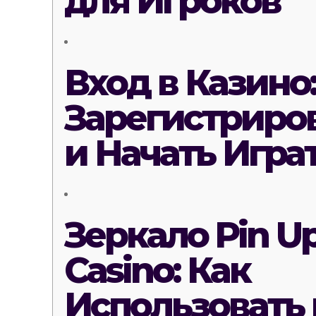
для Игроков
Вход в Казино:
Зарегистриро
и Начать Игра
Зеркало Pin U
Casino: Как
Использовать 