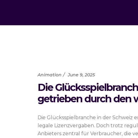
Animation
June 9, 2025
Die Glücksspielbranch
getrieben durch den
Die Glücksspielbranche in der Schweiz 
legale Lizenzvergaben. Doch trotz regul
Anbieters zentral für Verbraucher, die 