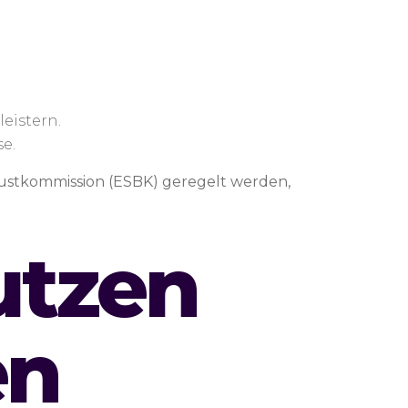
eistern.
e.
rlustkommission (ESBK) geregelt werden,
utzen
en