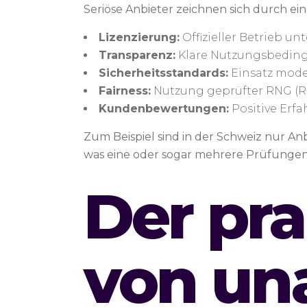
Seriöse Anbieter zeichnen sich durch ei
Lizenzierung:
Offizieller Betrieb un
Transparenz:
Klare Nutzungsbeding
Sicherheitsstandards:
Einsatz mode
Fairness:
Nutzung geprüfter RNG (R
Kundenbewertungen:
Positive Erf
Zum Beispiel sind in der Schweiz nur An
was eine oder sogar mehrere Prüfungen d
Der pr
von un