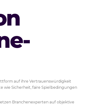
on
ne-
attform auf ihre Vertrauenswürdigkeit
te wie Sicherheit, faire Spielbedingungen
 setzen Branchenexperten auf objektive