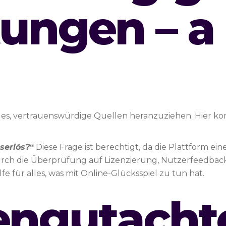
ungen – a
lt es, vertrauenswürdige Quellen heranzuziehen. Hier k
seriös?
“
Diese Frage ist berechtigt, da die Plattform ei
urch die Überprüfung auf Lizenzierung, Nutzerfeedback 
e für alles, was mit Online-Glücksspiel zu tun hat.
engutacht