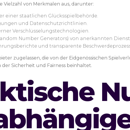
ne Vielzahl von Merkmalen aus, darunter:
ter einer staatlichen Glücksspielbehörde.
ungen und Datenschutzrichtlinien.
rner Verschlüsselungstechnologien.
andom Number Generators) von anerkannten Dienstl
ahrungsberichte und transparente Beschwerdeprozess
bieter zugelassen, die von der Eidgenössischen Spielve
er Sicherheit und Fairness beinhaltet.
aktische N
abhängig