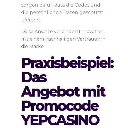
sorgen dafür, dass die Codes und
die persönlichen Daten geschützt
bleiben.
Diese Ansätze verbinden Innovation
mit einem nachhaltigen Vertrauen in
die Marke.
Praxisbeispiel:
Das
Angebot mit
Promocode
YEPCASINO