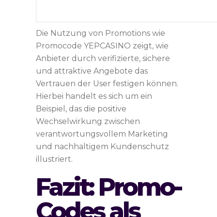
Die Nutzung von Promotions wie
Promocode YEPCASINO zeigt, wie
Anbieter durch verifizierte, sichere
und attraktive Angebote das
Vertrauen der User festigen können.
Hierbei handelt es sich um ein
Beispiel, das die positive
Wechselwirkung zwischen
verantwortungsvollem Marketing
und nachhaltigem Kundenschutz
illustriert.
Fazit: Promo-
Codes als