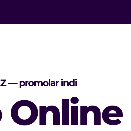
Z — promolar indi
 Online