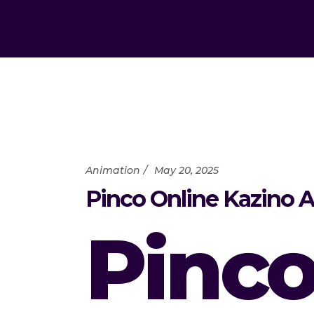
Animation
May 20, 2025
Pinco Online Kazino A
Pinco