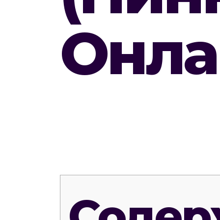
Онла
Содер