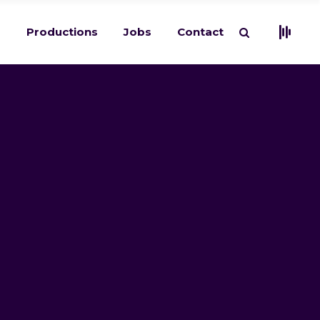
s
Productions
Jobs
Contact