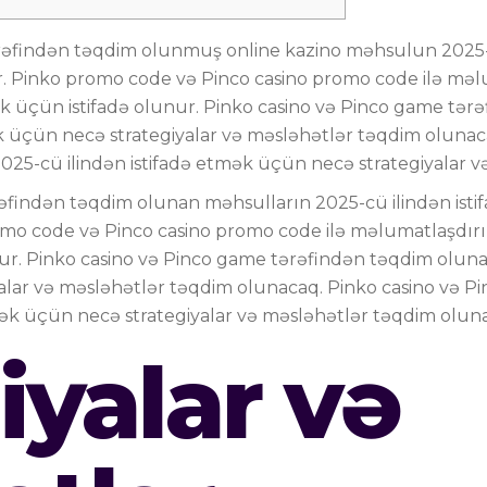
ərəfindən təqdim olunmuş online kazino məhsulun 2025-
lir. Pinko promo code və Pinco casino promo code ilə m
mək üçün istifadə olunur. Pinko casino və Pinco game tə
ək üçün necə strategiyalar və məsləhətlər təqdim olunac
25-cü ilindən istifadə etmək üçün necə strategiyalar 
rəfindən təqdim olunan məhsulların 2025-cü ilindən isti
mo code və Pinco casino promo code ilə məlumatlaşdırıl
ur. Pinko casino və Pinco game tərəfindən təqdim olun
yalar və məsləhətlər təqdim olunacaq. Pinko casino və 
mək üçün necə strategiyalar və məsləhətlər təqdim olun
iyalar və