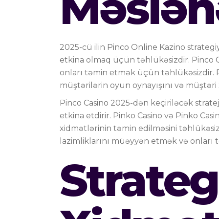
Məsləh
2025-cü ilin Pinco Online Kazino strategi
etkina olmaq üçün təhlükəsizdir. Pinco C
onları təmin etmək üçün təhlükəsizdir. 
müştərilərin oyun oynayışını və müştəri x
Pinco Casino 2025-dən keçiriləcək stratej
etkina etdirir. Pinko Casino və Pinko Cas
xidmətlərinin təmin edilməsini təhlükəsiz 
lazimliklarını müəyyən etmək və onları 
Strateg