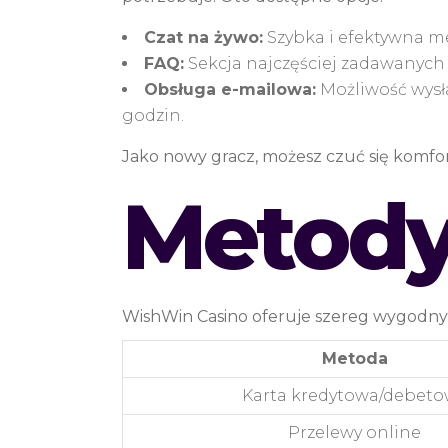
Czat na żywo:
Szybka i efektywna m
FAQ:
Sekcja najczęściej zadawanych
Obsługa e-mailowa:
Możliwość wysł
godzin.
Jako nowy gracz, możesz czuć się komfor
Metody
WishWin Casino oferuje szereg wygodnych
Metoda
Karta kredytowa/debet
Przelewy online