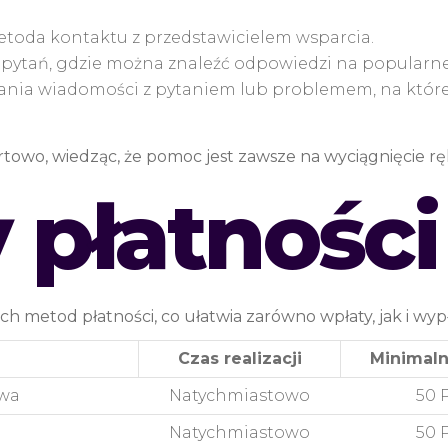
etoda kontaktu z przedstawicielem wsparcia.
 pytań, gdzie można znaleźć odpowiedzi na popularn
ania wiadomości z pytaniem lub problemem, na które
towo, wiedząc, że pomoc jest zawsze na wyciągnięcie ręk
 płatności
 metod płatności, co ułatwia zarówno wpłaty, jak i wyp
Czas realizacji
Minimaln
owa
Natychmiastowo
50 
Natychmiastowo
50 