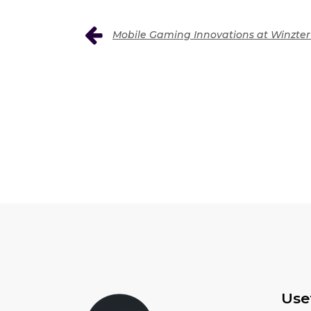
Mobile Gaming Innovations at Winzter
Use