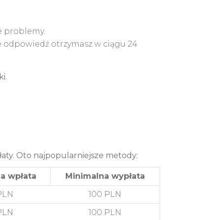
e problemy.
 odpowiedź otrzymasz w ciągu 24
i.
łaty. Oto najpopularniejsze metody:
a wpłata
Minimalna wypłata
PLN
100 PLN
PLN
100 PLN