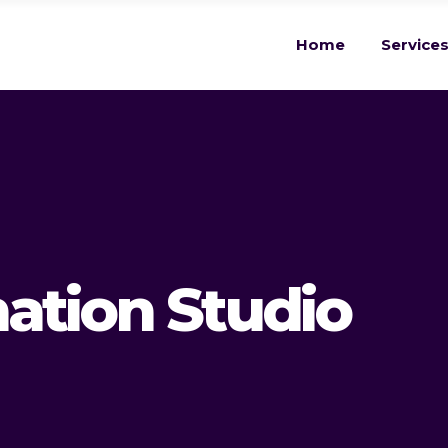
Home
Service
ation Studio