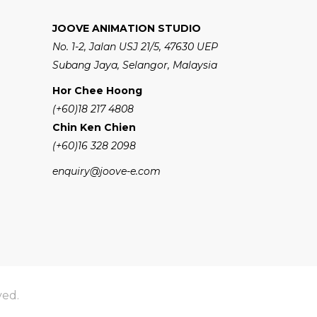
JOOVE ANIMATION STUDIO
No. 1-2, Jalan USJ 21/5, 47630 UEP
Subang Jaya, Selangor, Malaysia
Hor Chee Hoong
(+60)18 217 4808
Chin Ken Chien
(+60)16 328 2098
enquiry@joove-e.com
ved.