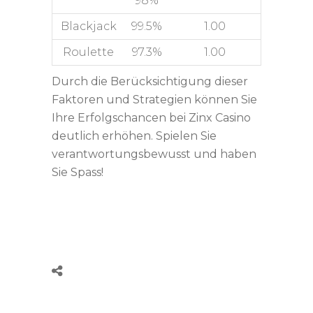
98%
Blackjack
99.5%
1.00
Roulette
97.3%
1.00
Durch die Berücksichtigung dieser
Faktoren und Strategien können Sie
Ihre Erfolgschancen bei Zinx Casino
deutlich erhöhen. Spielen Sie
verantwortungsbewusst und haben
Sie Spass!