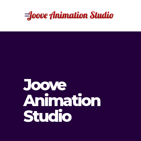
Joove
Animation
Studio