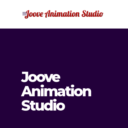
Joove
Animation
Studio