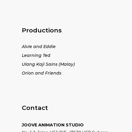
Productions
Alvie and Eddie
Learning Ted
Ulang Kaji Sains (Malay)
Orion and Friends
Contact
JOOVE ANIMATION STUDIO