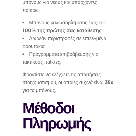
μπόνους για νέους και υπάρχοντες
παίκτες:
Μπόνους καλωσορίσματος έως και
100% της πρώτης σας κατάθεσης
.
Δωρεάν περιστροφές σε επιλεγμένα
φρουτάκια.
Προγράμματα επιβράβευσης για
τακτικούς παίκτες.
Φροντίστε να ελέγχετε τις απαιτήσεις
στοιχηματισμού, οι οποίες συχνά είναι
35x
για τα μπόνους.
Μέθοδοι
Πληρωμής