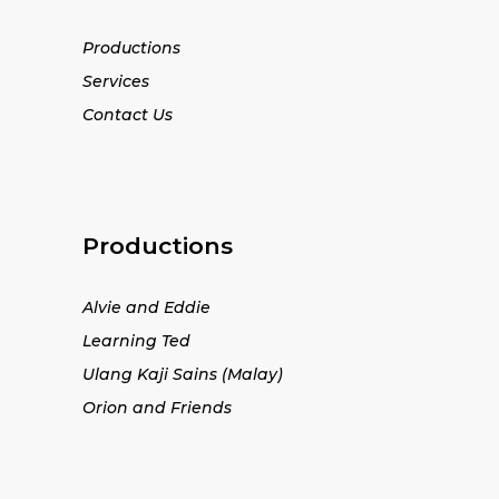
Productions
Services
Contact Us
Productions
Alvie and Eddie
Learning Ted
Ulang Kaji Sains (Malay)
Orion and Friends