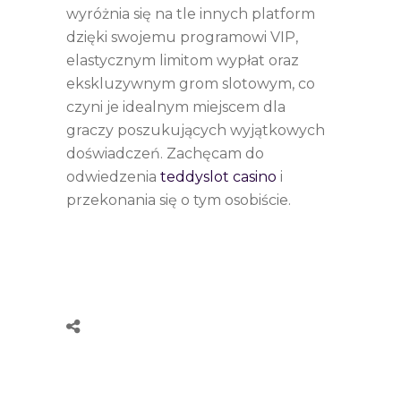
wyróżnia się na tle innych platform
dzięki swojemu programowi VIP,
elastycznym limitom wypłat oraz
ekskluzywnym grom slotowym, co
czyni je idealnym miejscem dla
graczy poszukujących wyjątkowych
doświadczeń. Zachęcam do
odwiedzenia
teddyslot casino
i
przekonania się o tym osobiście.