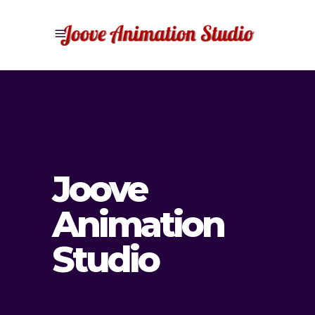
Joove
Animation
Studio