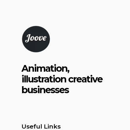
Animation,
illustration creative
businesses
Useful Links