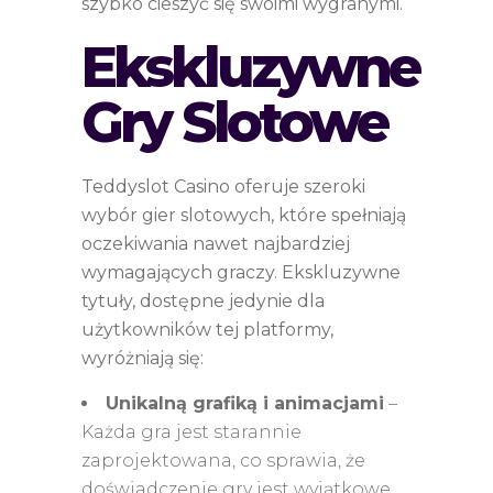
szybko cieszyć się swoimi wygranymi.
Ekskluzywne
Gry Slotowe
Teddyslot Casino oferuje szeroki
wybór gier slotowych, które spełniają
oczekiwania nawet najbardziej
wymagających graczy. Ekskluzywne
tytuły, dostępne jedynie dla
użytkowników tej platformy,
wyróżniają się:
Unikalną grafiką i animacjami
–
Każda gra jest starannie
zaprojektowana, co sprawia, że
doświadczenie gry jest wyjątkowe.