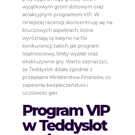
wyjątkowym grom slotowym oraz
atrakcyjnym programom VIP. W
niniejszej recenzji skoncentruję się na
kluczowych aspektach, które
wyróżniają tę kasyno na tle
konkurencji, takich jak program
lojalnościowy, limity wypłat oraz
ekskluzywne gry. Warto zaznaczyć,
że Teddyslot działa zgodnie z
przepisami Ministerstwa Finansów, co
zapewnia bezpieczeństwo i
uczciwość gier.
Program VIP
w Teddyslot