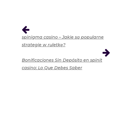
spinigma casino – Jakie są popularne
strategie w ruletkę?
Bonificaciones Sin Depósito en spinit
casino: Lo Que Debes Saber