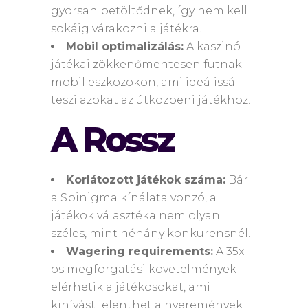
gyorsan betöltődnek, így nem kell
sokáig várakozni a játékra.
Mobil optimalizálás:
A kaszinó
játékai zökkenőmentesen futnak
mobil eszközökön, ami ideálissá
teszi azokat az útközbeni játékhoz.
A Rossz
Korlátozott játékok száma:
Bár
a Spinigma kínálata vonzó, a
játékok választéka nem olyan
széles, mint néhány konkurensnél.
Wagering requirements:
A 35x-
os megforgatási követelmények
elérhetik a játékosokat, ami
kihívást jelenthet a nyeremények