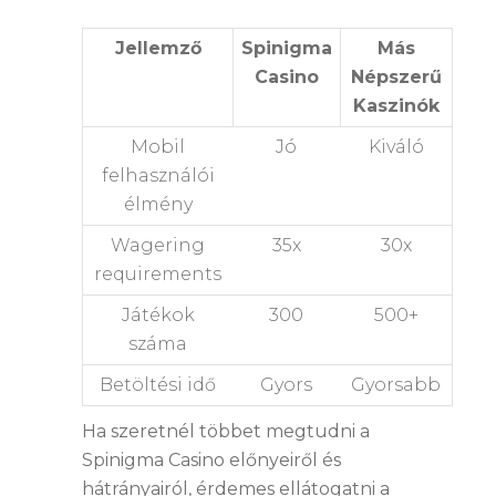
Jellemző
Spinigma
Más
Casino
Népszerű
Kaszinók
Mobil
Jó
Kiváló
felhasználói
élmény
Wagering
35x
30x
requirements
Játékok
300
500+
száma
Betöltési idő
Gyors
Gyorsabb
Ha szeretnél többet megtudni a
Spinigma Casino előnyeiről és
hátrányairól, érdemes ellátogatni a