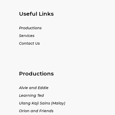
Useful Links
Productions
Services
Contact Us
Productions
Alvie and Eddie
Learning Ted
Ulang Kaji Sains (Malay)
Orion and Friends