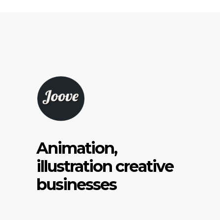
Animation,
illustration creative
businesses