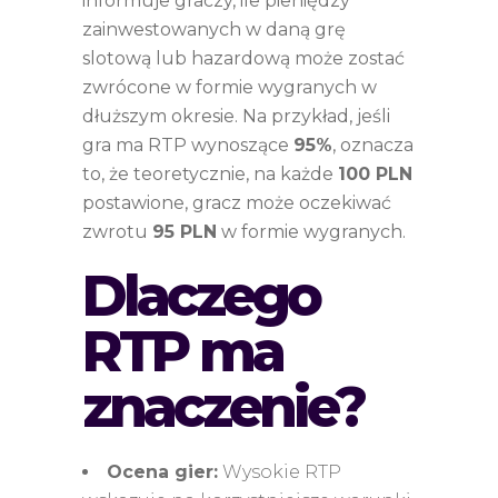
informuje graczy, ile pieniędzy
zainwestowanych w daną grę
slotową lub hazardową może zostać
zwrócone w formie wygranych w
dłuższym okresie. Na przykład, jeśli
gra ma RTP wynoszące
95%
, oznacza
to, że teoretycznie, na każde
100 PLN
postawione, gracz może oczekiwać
zwrotu
95 PLN
w formie wygranych.
Dlaczego
RTP ma
znaczenie?
Ocena gier:
Wysokie RTP