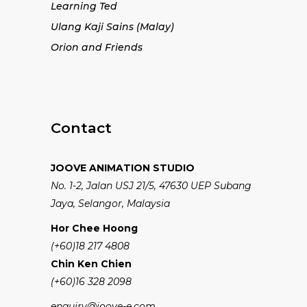
Learning Ted
Ulang Kaji Sains (Malay)
Orion and Friends
Contact
JOOVE ANIMATION STUDIO
No. 1-2, Jalan USJ 21/5, 47630 UEP Subang
Jaya, Selangor, Malaysia
Hor Chee Hoong
(+60)18 217 4808
Chin Ken Chien
(+60)16 328 2098
enquiry@joove-e.com