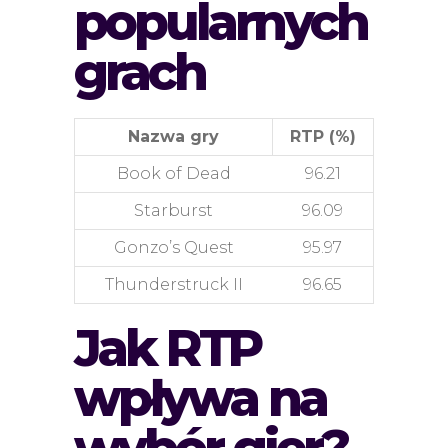
popularnych
grach
Nazwa gry
RTP (%)
Book of Dead
96.21
Starburst
96.09
Gonzo’s Quest
95.97
Thunderstruck II
96.65
Jak RTP
wpływa na