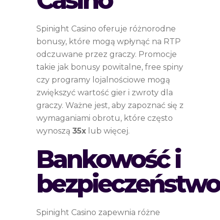
Casino
Spinight Casino oferuje różnorodne
bonusy, które mogą wpłynąć na RTP
odczuwane przez graczy. Promocje
takie jak bonusy powitalne, free spiny
czy programy lojalnościowe mogą
zwiększyć wartość gier i zwroty dla
graczy. Ważne jest, aby zapoznać się z
wymaganiami obrotu, które często
wynoszą
35x
lub więcej.
Bankowość i
bezpieczeństwo
Spinight Casino zapewnia różne