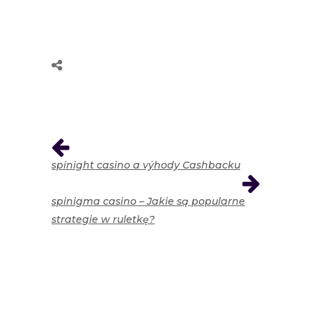
spinight casino a výhody Cashbacku
spinigma casino – Jakie są popularne
strategie w ruletkę?