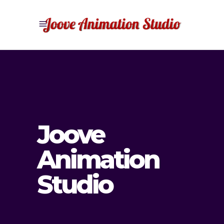
Joove
Animation
Studio