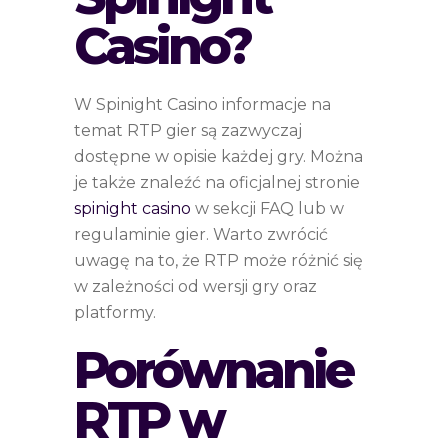
Casino?
W Spinight Casino informacje na
temat RTP gier są zazwyczaj
dostępne w opisie każdej gry. Można
je także znaleźć na oficjalnej stronie
spinight casino
w sekcji FAQ lub w
regulaminie gier. Warto zwrócić
uwagę na to, że RTP może różnić się
w zależności od wersji gry oraz
platformy.
Porównanie
RTP w