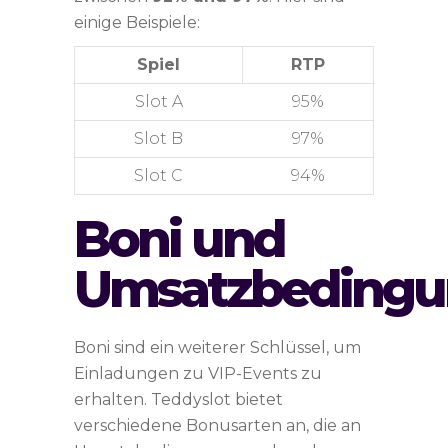
einige Beispiele:
Spiel
RTP
Slot A
95%
Slot B
97%
Slot C
94%
Boni und
Umsatzbeding
Boni sind ein weiterer Schlüssel, um
Einladungen zu VIP-Events zu
erhalten. Teddyslot bietet
verschiedene Bonusarten an, die an