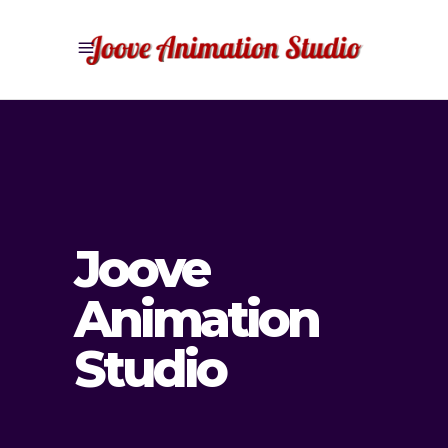
Joove
Animation
Studio