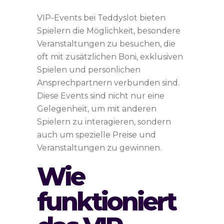
VIP-Events bei Teddyslot bieten
Spielern die Möglichkeit, besondere
Veranstaltungen zu besuchen, die
oft mit zusätzlichen Boni, exklusiven
Spielen und persönlichen
Ansprechpartnern verbunden sind.
Diese Events sind nicht nur eine
Gelegenheit, um mit anderen
Spielern zu interagieren, sondern
auch um spezielle Preise und
Veranstaltungen zu gewinnen.
Wie
funktioniert