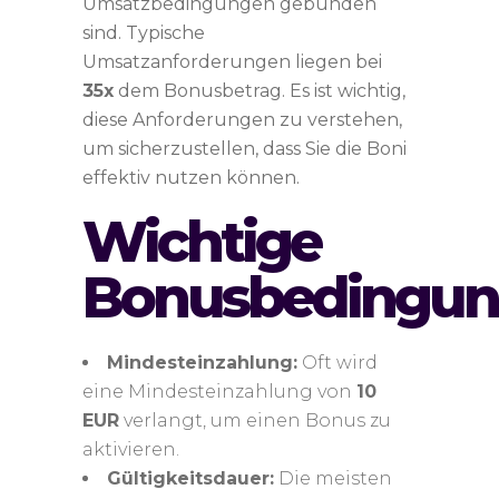
Umsatzbedingungen gebunden
sind. Typische
Umsatzanforderungen liegen bei
35x
dem Bonusbetrag. Es ist wichtig,
diese Anforderungen zu verstehen,
um sicherzustellen, dass Sie die Boni
effektiv nutzen können.
Wichtige
Bonusbedingu
Mindesteinzahlung:
Oft wird
eine Mindesteinzahlung von
10
EUR
verlangt, um einen Bonus zu
aktivieren.
Gültigkeitsdauer:
Die meisten