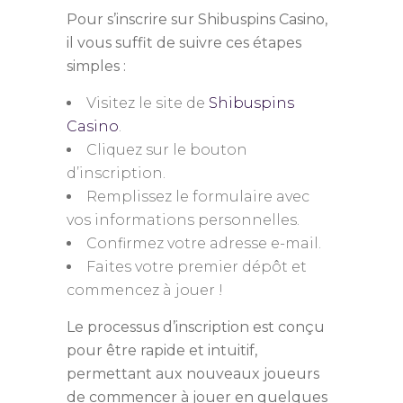
Pour s’inscrire sur Shibuspins Casino,
il vous suffit de suivre ces étapes
simples :
Visitez le site de
Shibuspins
Casino
.
Cliquez sur le bouton
d’inscription.
Remplissez le formulaire avec
vos informations personnelles.
Confirmez votre adresse e-mail.
Faites votre premier dépôt et
commencez à jouer !
Le processus d’inscription est conçu
pour être rapide et intuitif,
permettant aux nouveaux joueurs
de commencer à jouer en quelques