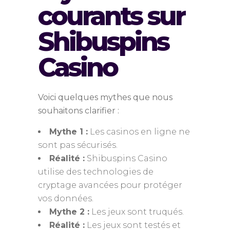
courants sur
Shibuspins
Casino
Voici quelques mythes que nous
souhaitons clarifier :
Mythe 1 :
Les casinos en ligne ne
sont pas sécurisés.
Réalité :
Shibuspins Casino
utilise des technologies de
cryptage avancées pour protéger
vos données.
Mythe 2 :
Les jeux sont truqués.
Réalité :
Les jeux sont testés et