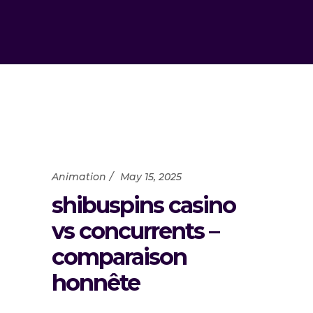
Animation
May 15, 2025
shibuspins casino
vs concurrents –
comparaison
honnête