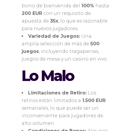
bono de bienvenida del
100%
hasta
200 EUR
con un requisito de
apuesta de
35x
, lo que es razonable
para nuevos jugadores.
Variedad de Juegos:
Una
amplia selección de más de
500
juegos
, incluyendo tragaperras,
juegos de mesa y un casino en vivo.
Lo Malo
Limitaciones de Retiro:
Los
retiros están limitados a
1.500 EUR
semanales, lo que puede ser un
inconveniente para jugadores de
alto volumen.
Condiciones de Bonos:
Algunos