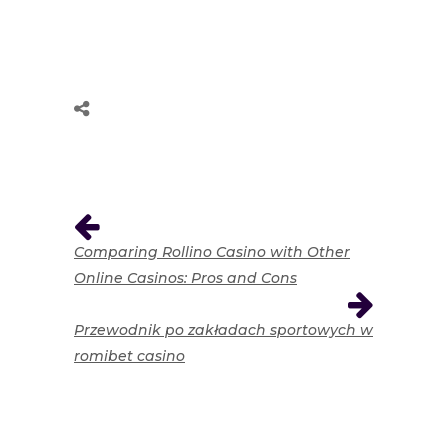
Comparing Rollino Casino with Other
Online Casinos: Pros and Cons
Przewodnik po zakładach sportowych w
romibet casino