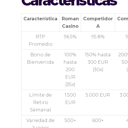
Características
Característica
Roman
Competidor
Com
Casino
A
RTP
96.5%
95.8%
Promedio
Bono de
100%
150% hasta
200
Bienvenida
hasta
300 EUR
50
200
(30x)
EUR
(35x)
Límite de
1.500
5.000 EUR
3.0
Retiro
EUR
Semanal
Variedad de
500+
600+
Juegos