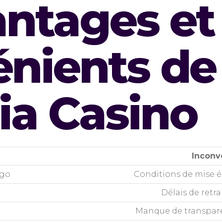
antages et
énients de
ia Casino
Inconv
ngo
Conditions de mise é
Délais de retra
Manque de transpare