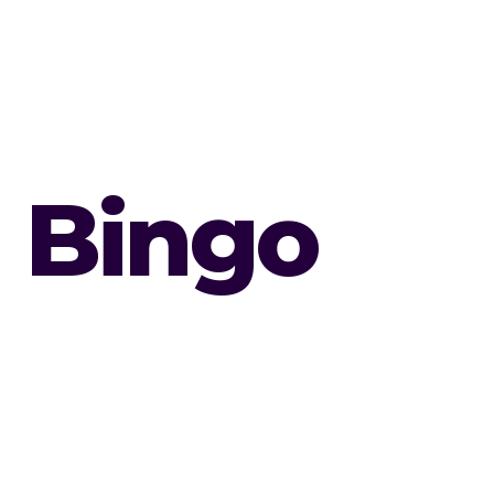
u Bingo