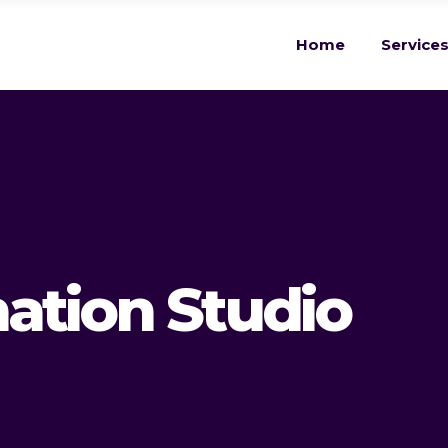
Home
Service
ation Studio