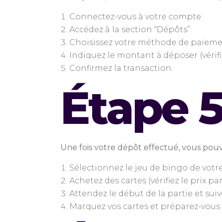
Connectez-vous à votre compte.
Accédez à la section “Dépôts”.
Choisissez votre méthode de paiement 
Indiquez le montant à déposer (vérif
Confirmez la transaction.
Étape 5
Une fois votre dépôt effectué, vous pou
Sélectionnez le jeu de bingo de votre
Achetez des cartes (vérifiez le prix par
Attendez le début de la partie et suiv
Marquez vos cartes et préparez-vous à