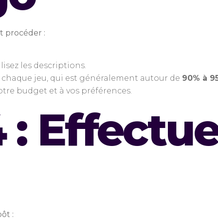
t procéder :
isez les descriptions.
 chaque jeu, qui est généralement autour de
90% à 9
otre budget et à vos préférences.
 : Effectu
ôt :