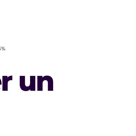
5%
.
er un