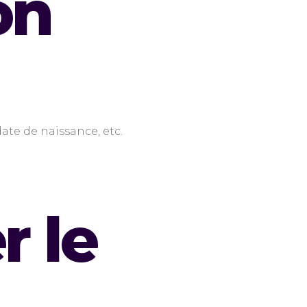
on
ate de naissance, etc.
r le