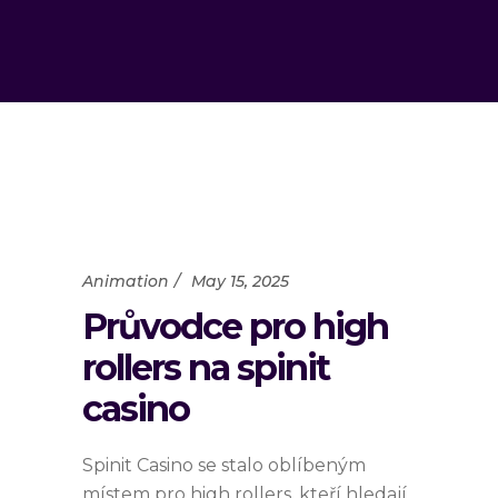
Animation
May 15, 2025
Průvodce pro high
rollers na spinit
casino
Spinit Casino se stalo oblíbeným
místem pro high rollers, kteří hledají