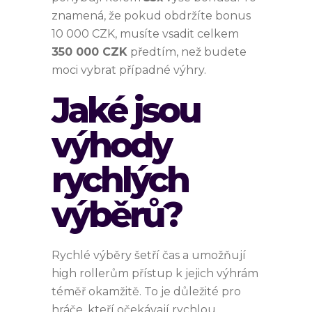
znamená, že pokud obdržíte bonus
10 000 CZK, musíte vsadit celkem
350 000 CZK
předtím, než budete
moci vybrat případné výhry.
Jaké jsou
výhody
rychlých
výběrů?
Rychlé výběry šetří čas a umožňují
high rollerům přístup k jejich výhrám
téměř okamžitě. To je důležité pro
hráče, kteří očekávají rychlou