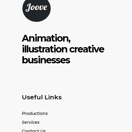
Animation,
illustration creative
businesses
Useful Links
Productions
Services
Contact Us