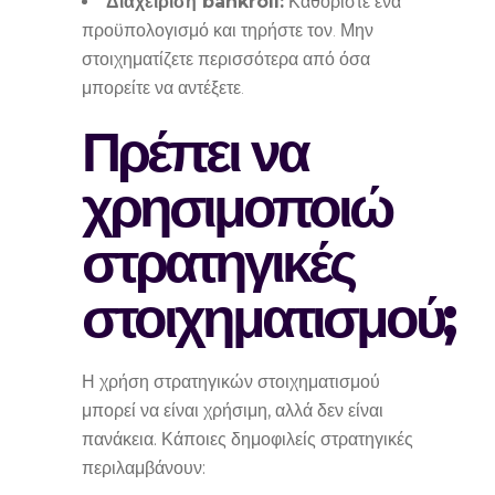
Διαχείριση bankroll:
Καθορίστε ένα
προϋπολογισμό και τηρήστε τον. Μην
στοιχηματίζετε περισσότερα από όσα
μπορείτε να αντέξετε.
Πρέπει να
χρησιμοποιώ
στρατηγικές
στοιχηματισμού;
Η χρήση στρατηγικών στοιχηματισμού
μπορεί να είναι χρήσιμη, αλλά δεν είναι
πανάκεια. Κάποιες δημοφιλείς στρατηγικές
περιλαμβάνουν: