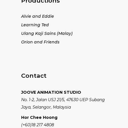
Productions
Alvie and Eddie
Learning Ted
Ulang Kaji Sains (Malay)
Orion and Friends
Contact
JOOVE ANIMATION STUDIO
No. 1-2, Jalan USJ 21/5, 47630 UEP Subang
Jaya, Selangor, Malaysia
Hor Chee Hoong
(+60)18 217 4808