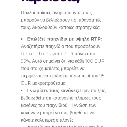
Πολλοί παίκτες αναρωτιούνται πώς
μπορούν να βελτιώσουν τις πιθανότητές
τους. Ακολουθούν κάποιες στρατηγικές:
Επιλέξτε παιχνίδια με υψηλό RTP:
Αναζητήστε παιχνίδια που προσφέρουν
Return to Player (RTP) πάνω από
95%. Αυτό σημαίνει ότι για κάθε 100 EUR
που στοιχηματίζετε, μπορείτε να
περιμένετε να κερδίσετε πίσω περίπου 95
EUR μακροπρόθεσμα.
Γνωρίστε τους κανόνες:
Πριν παίξετε,
βεβαιωθείτε ότι κατανοείτε πλήρως τους
κανόνες του παιχνιδιού. Η γνώση των
κανόνων μπορεί να σας βοηθήσει να
κάνετε καλύτερες επιλογές.