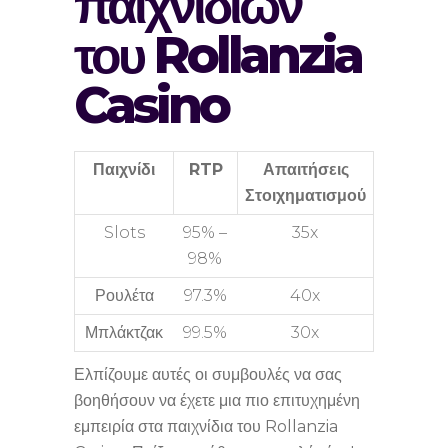
παιχνιδιών
του Rollanzia
Casino
Παιχνίδι
RTP
Απαιτήσεις
Στοιχηματισμού
Slots
95% –
35x
98%
Ρουλέτα
97.3%
40x
Μπλάκτζακ
99.5%
30x
Ελπίζουμε αυτές οι συμβουλές να σας
βοηθήσουν να έχετε μια πιο επιτυχημένη
εμπειρία στα παιχνίδια του Rollanzia