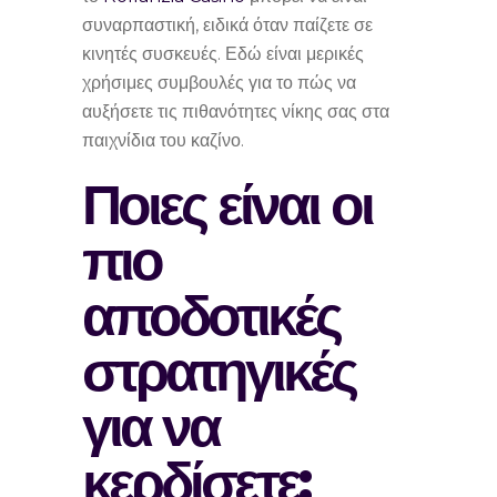
συναρπαστική, ειδικά όταν παίζετε σε
κινητές συσκευές. Εδώ είναι μερικές
χρήσιμες συμβουλές για το πώς να
αυξήσετε τις πιθανότητες νίκης σας στα
παιχνίδια του καζίνο.
Ποιες είναι οι
πιο
αποδοτικές
στρατηγικές
για να
κερδίσετε;