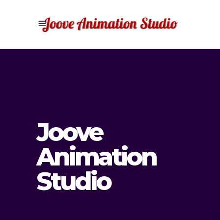
Joove
Animation
Studio