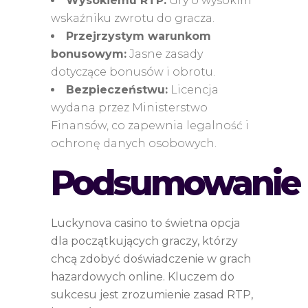
Wysokiemu RTP:
Gry o wysokim
wskaźniku zwrotu do gracza.
Przejrzystym warunkom
bonusowym:
Jasne zasady
dotyczące bonusów i obrotu.
Bezpieczeństwu:
Licencja
wydana przez Ministerstwo
Finansów, co zapewnia legalność i
ochronę danych osobowych.
Podsumowanie
Luckynova casino to świetna opcja
dla początkujących graczy, którzy
chcą zdobyć doświadczenie w grach
hazardowych online. Kluczem do
sukcesu jest zrozumienie zasad RTP,