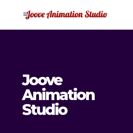
Joove
Animation
Studio