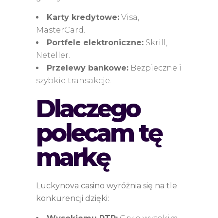
Karty kredytowe:
Visa,
MasterCard.
Portfele elektroniczne:
Skrill,
Neteller.
Przelewy bankowe:
Bezpieczne i
szybkie transakcje.
Dlaczego
polecam tę
markę
Luckynova casino wyróżnia się na tle
konkurencji dzięki: