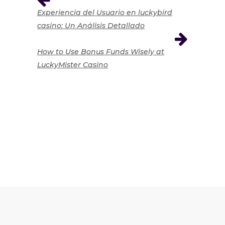
Experiencia del Usuario en luckybird
casino: Un Análisis Detallado
How to Use Bonus Funds Wisely at
LuckyMister Casino