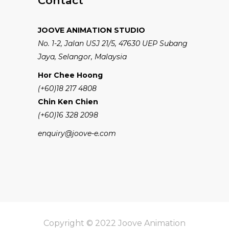
Contact
JOOVE ANIMATION STUDIO
No. 1-2, Jalan USJ 21/5, 47630 UEP Subang
Jaya, Selangor, Malaysia
Hor Chee Hoong
(+60)18 217 4808
Chin Ken Chien
(+60)16 328 2098
enquiry@joove-e.com
Copyright © 2022 Joove Animation