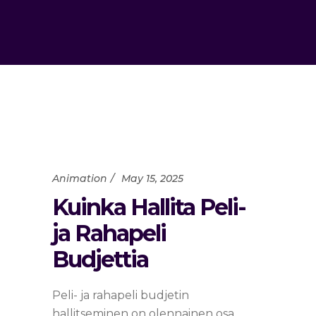
Animation
May 15, 2025
Kuinka Hallita Peli-
ja Rahapeli
Budjettia
Peli- ja rahapeli budjetin
hallitseminen on olennainen osa