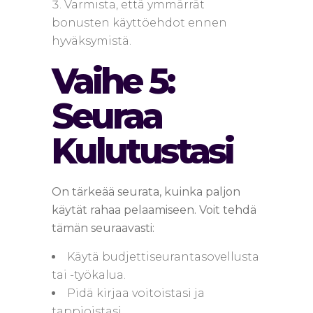
Varmista, että ymmärrät
bonusten käyttöehdot ennen
hyväksymistä.
Vaihe 5:
Seuraa
Kulutustasi
On tärkeää seurata, kuinka paljon
käytät rahaa pelaamiseen. Voit tehdä
tämän seuraavasti:
Käytä budjettiseurantasovellusta
tai -työkalua.
Pidä kirjaa voitoistasi ja
tappioistasi.