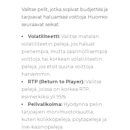
Valitse pelit, jotka sopivat budjettiisi ja
tarjoavat haluamiasi voittoja. Huomioi
seuraavat seikat:
Volatiliteetti:
Valitse matalan
volatiliteetin pelejä, jos haluat
pienempiä, mutta säännöllisempiä
voittoja, tai korkean volatiliteetin
pelejä, jos etsit suuria voittoja
harvemmin.
RTP (Return to Player):
Valitse
pelejä, joissa on korkea RTP,
esimerkiksi yli 95%.
Pelivalikoima:
Hyödynnä pelin
tarjoajien monimuotoisuutta,
kuten kolikkopelejä, pöytäpelejä ja
live-kasinopelejä.