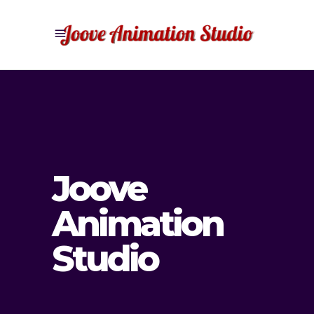
Joove
Animation
Studio