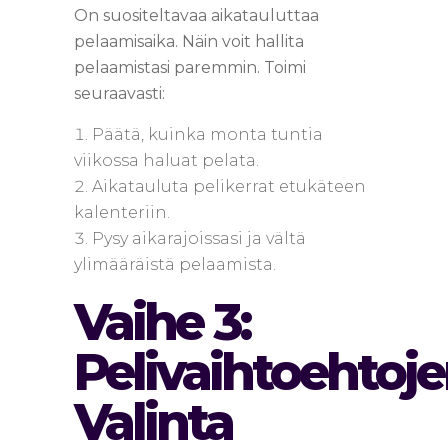
On suositeltavaa aikatauluttaa
pelaamisaika. Näin voit hallita
pelaamistasi paremmin. Toimi
seuraavasti:
Päätä, kuinka monta tuntia
viikossa haluat pelata.
Aikatauluta pelikerrat etukäteen
kalenteriin.
Pysy aikarajoissasi ja vältä
ylimääräistä pelaamista.
Vaihe 3:
Pelivaihtoehtoj
Valinta